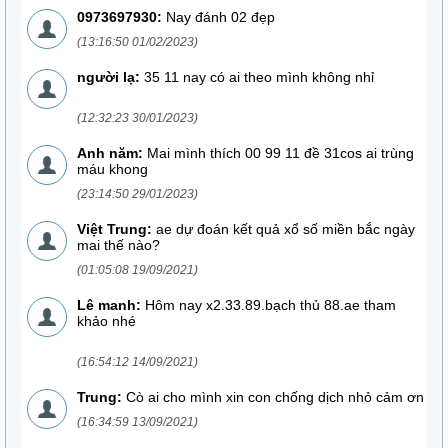
0973697930:
Nay đánh 02 đẹp
(13:16:50 01/02/2023)
người lạ:
35 11 nay có ai theo mình không nhỉ
(12:32:23 30/01/2023)
Anh năm:
Mai mình thích 00 99 11 đề 31cos ai trùng
máu khong
(23:14:50 29/01/2023)
Việt Trung:
ae dự đoán kết quả xổ số miền bắc ngày
mai thế nào?
(01:05:08 19/09/2021)
Lê manh:
Hôm nay x2.33.89.bạch thủ 88.ae tham
khảo nhé
(16:54:12 14/09/2021)
Trung:
Cò ai cho mình xin con chống dịch nhỏ cảm ơn
(16:34:59 13/09/2021)