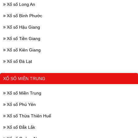
Xổ số Long An
Xổ số Bình Phước
Xổ số Hậu Giang
Xổ số Tiền Giang
Xổ số Kiên Giang
Xổ số Đà Lạt
XỔ SỐ MIỀN TRUNG
Xổ số Miền Trung
Xổ số Phú Yên
Xổ số Thừa Thiên Huế
Xổ số Đắk Lắk