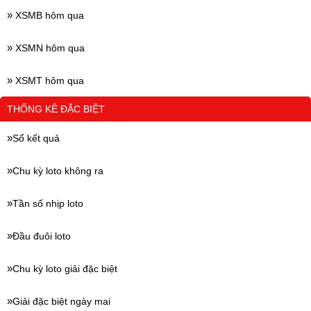
XSMB hôm qua
XSMN hôm qua
XSMT hôm qua
THỐNG KÊ ĐẶC BIỆT
Sổ kết quả
Chu kỳ loto không ra
Tần số nhịp loto
Đầu đuôi loto
Chu kỳ loto giải đặc biệt
Giải đặc biệt ngày mai