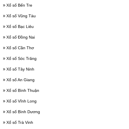
Xổ số Bến Tre
Xổ số Vũng Tàu
Xổ số Bạc Liêu
Xổ số Đồng Nai
Xổ số Cần Thơ
Xổ số Sóc Trăng
Xổ số Tây Ninh
Xổ số An Giang
Xổ số Bình Thuận
Xổ số Vĩnh Long
Xổ số Bình Dương
Xổ số Trà Vinh