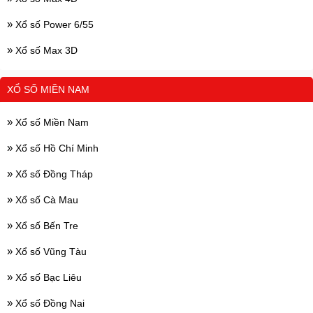
Xổ số Power 6/55
Xổ số Max 3D
XỔ SỐ MIỀN NAM
Xổ số Miền Nam
Xổ số Hồ Chí Minh
Xổ số Đồng Tháp
Xổ số Cà Mau
Xổ số Bến Tre
Xổ số Vũng Tàu
Xổ số Bạc Liêu
Xổ số Đồng Nai