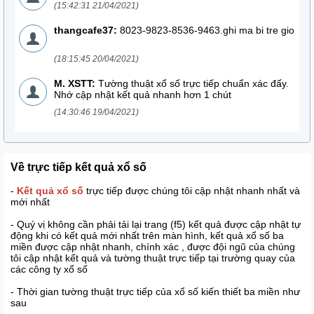
(15:42:31 21/04/2021)
thangcafe37:
8023-9823-8536-9463.ghi ma bi tre gio
(18:15:45 20/04/2021)
M. XSTT:
Tường thuật xổ số trực tiếp chuẩn xác đấy.
Nhớ cập nhật kết quả nhanh hơn 1 chút
(14:30:46 19/04/2021)
Về trực tiếp kết quả xổ số
-
Kết quả xổ số
trực tiếp được chúng tôi cập nhật nhanh nhất và
mới nhất
- Quý vị không cần phải tải lại trang (f5) kết quả được cập nhật tự
động khi có kết quả mới nhất trên màn hình, kết quả xổ số ba
miền được cập nhật nhanh, chính xác , được đội ngũ của chúng
tôi cập nhật kết quả và tường thuật trực tiếp tại trường quay của
các công ty xổ số
- Thời gian tường thuật trực tiếp của xổ số kiến thiết ba miền như
sau