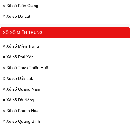
Xổ số Kiên Giang
Xổ số Đà Lạt
XỔ SỐ MIỀN TRUNG
Xổ số Miền Trung
Xổ số Phú Yên
Xổ số Thừa Thiên Huế
Xổ số Đắk Lắk
Xổ số Quảng Nam
Xổ số Đà Nẵng
Xổ số Khánh Hòa
Xổ số Quảng Bình