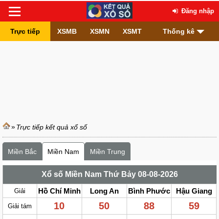
Đăng nhập
Trực tiếp
XSMB
XSMN
XSMT
Thống kê
»
Trực tiếp kết quả xổ số
Miền Bắc
Miền Nam
Miền Trung
Xổ số Miền Nam Thứ Bảy 08-08-2026
Hồ Chí Minh
Long An
Bình Phước
Hậu Giang
Giải
10
50
88
59
Giải tám