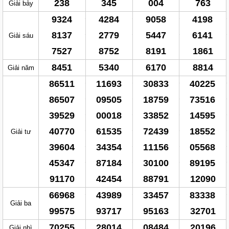
238
345
004
763
Giải bảy
9324
.
4284
.
9058
.
4198
.
8137
.
2779
.
5447
.
6141
.
Giải sáu
7527
8752
8191
1861
8451
5340
6170
8814
Giải năm
86511
.
11693
.
30833
.
40225
.
86507
.
09505
.
18759
.
73516
.
39529
.
00018
.
33852
.
14595
.
40770
.
61535
.
72439
.
18552
.
Giải tư
39604
.
34354
.
11156
.
05568
.
45347
.
87184
.
30100
.
89195
.
91170
42454
88791
12090
66968
.
43989
.
33457
.
83338
.
Giải ba
99575
93717
95163
32701
70255
28014
08484
20196
Giải nhì