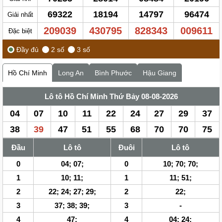
69322
18194
14797
96474
Giải nhất
209039
430795
828343
009611
Đặc biệt
Hồ Chí Minh
Long An
Bình Phước
Hậu Giang
Lô tô Hồ Chí Minh Thứ Bảy 08-08-2026
04
07
10
11
22
24
27
29
37
38
39
47
51
55
68
70
70
75
Đầu
Lô tô
Đuôi
Lô tô
0
04; 07;
0
10; 70; 70;
1
10; 11;
1
11; 51;
2
22; 24; 27; 29;
2
22;
3
37; 38; 39;
3
-
4
47;
4
04; 24;