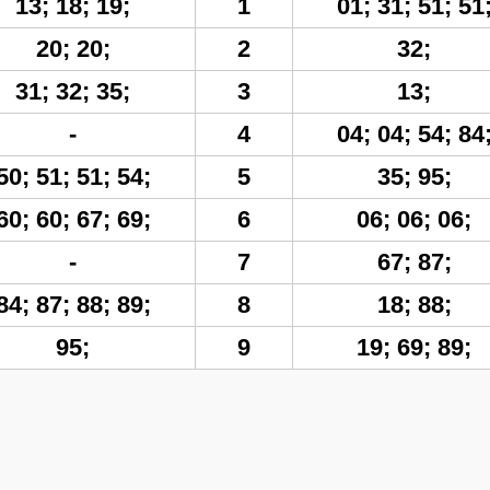
13; 18; 19;
1
01; 31; 51; 51
20; 20;
2
32;
31; 32; 35;
3
13;
-
4
04; 04; 54; 84
50; 51; 51; 54;
5
35; 95;
60; 60; 67; 69;
6
06; 06; 06;
-
7
67; 87;
84; 87; 88; 89;
8
18; 88;
95;
9
19; 69; 89;