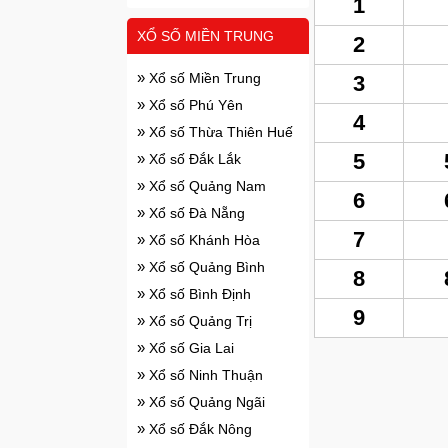
1
XỔ SỐ MIỀN TRUNG
2
Xổ số Miền Trung
3
Xổ số Phú Yên
4
Xổ số Thừa Thiên Huế
5
Xổ số Đắk Lắk
Xổ số Quảng Nam
6
Xổ số Đà Nẵng
7
Xổ số Khánh Hòa
Xổ số Quảng Bình
8
Xổ số Bình Định
9
Xổ số Quảng Trị
Xổ số Gia Lai
Xổ số Ninh Thuận
Xổ số Quảng Ngãi
Xổ số Đắk Nông