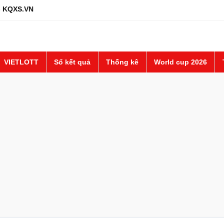
 - KQXS.VN
VIETLOTT
Sổ kết quả
Thống kê
World cup 2026