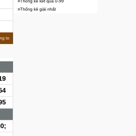
Thống kê kết quả 0-99
Thống kê giải nhất
19
54
95
60;