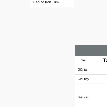
Xổ số Kon Tum
T
Giải
Giải tám
Giải bảy
Giải sáu