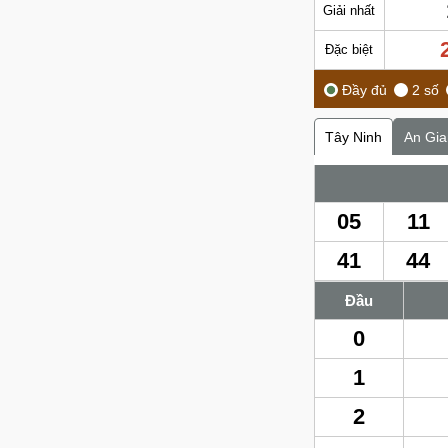
Giải nhất
Đặc biệt
Tây Ninh
An Gia
05
11
41
44
Đầu
0
1
2