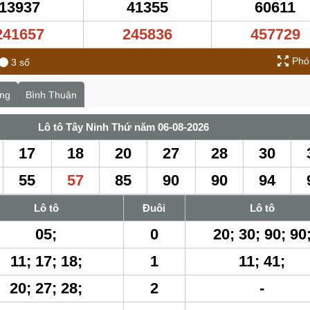
13937
.
41355
.
60611
241657
.
245836
.
457729
ng
Bình Thuận
Lô tô Tây Ninh Thứ năm 06-08-2026
17
18
20
27
28
30
55
57
85
90
90
94
Lô tô
Đuôi
Lô tô
05;
0
20; 30; 90; 90
11; 17; 18;
1
11; 41;
20; 27; 28;
2
-