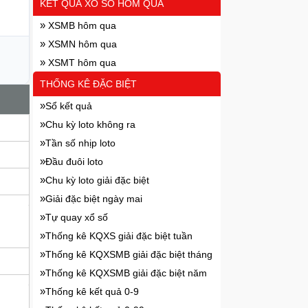
KẾT QUẢ XỔ SỐ HÔM QUA
XSMB hôm qua
XSMN hôm qua
XSMT hôm qua
THỐNG KÊ ĐẶC BIỆT
Sổ kết quả
Chu kỳ loto không ra
Tần số nhịp loto
Đầu đuôi loto
Chu kỳ loto giải đặc biệt
Giải đặc biệt ngày mai
.
Tự quay xổ số
Thống kê KQXS giải đặc biệt tuần
Thống kê KQXSMB giải đặc biệt tháng
Thống kê KQXSMB giải đặc biệt năm
.
Thống kê kết quả 0-9