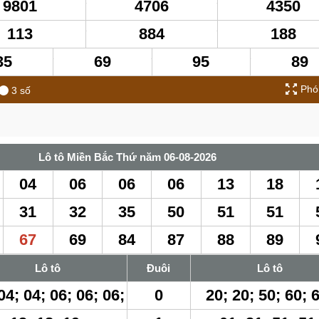
9801
.
4706
.
4350
113
.
884
.
188
35
.
69
.
95
.
89
Lô tô Miền Bắc Thứ năm 06-08-2026
04
06
06
06
13
18
31
32
35
50
51
51
67
69
84
87
88
89
Lô tô
Đuôi
Lô tô
04; 04; 06; 06; 06;
0
20; 20; 50; 60; 