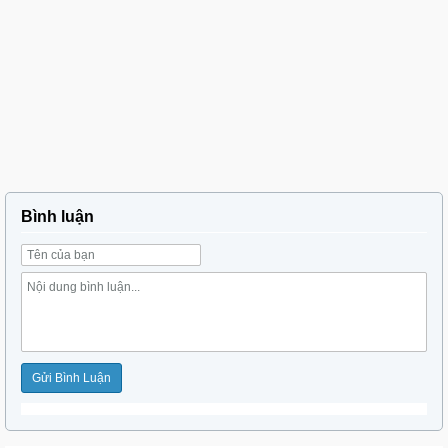
Bình luận