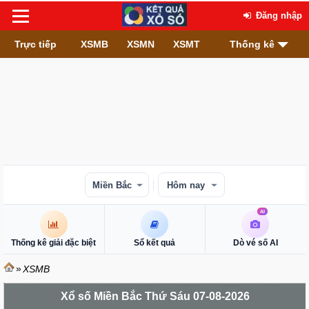
Đăng nhập
Trực tiếp
XSMB
XSMN
XSMT
Thống kê
Miền Bắc
Hôm nay
AI
Thống kê giải đặc biệt
Sổ kết quả
Dò vé số AI
»
XSMB
Xổ số Miền Bắc Thứ Sáu 07-08-2026