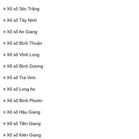
Xổ số Sóc Trăng
Xổ số Tây Ninh
Xổ số An Giang
Xổ số Bình Thuận
Xổ số Vĩnh Long
Xổ số Bình Dương
Xổ số Trà Vinh
Xổ số Long An
Xổ số Bình Phước
Xổ số Hậu Giang
Xổ số Tiền Giang
Xổ số Kiên Giang