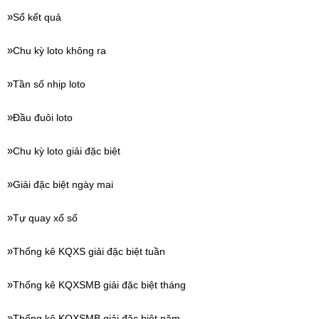
Sổ kết quả
Chu kỳ loto không ra
Tần số nhịp loto
Đầu đuôi loto
Chu kỳ loto giải đặc biệt
Giải đặc biệt ngày mai
Tự quay xổ số
Thống kê KQXS giải đặc biệt tuần
Thống kê KQXSMB giải đặc biệt tháng
Thống kê KQXSMB giải đặc biệt năm