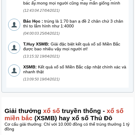
bác ấy.mong mọi người cũng may mắn giống mình
(12:43:04 27/04/2021)
Bác Học :
trúng là 1:70 bạn ạ đề 2 chân chứ 3 chân
thì to lắm hình như 1:4000
(04:00:03 25/04/2021)
T.Huy XSMB:
Giải đặc biệt kết quả xổ số Miền Bắc
được bao nhiêu vậy mọi người ơi!
(13:15:32 19/04/2021)
XSMB:
Kết quả xổ số Miền Bắc cập nhật chính xác và
nhanh thật
(13:09:50 19/04/2021)
Giải thưởng
xổ số
truyền thống -
xổ số
miền bắc
(XSMB) hay xổ số Thủ Đô
Cơ cấu giải thưởng: Chỉ với 10.000 đồng có thể trúng thưởng 1 tỷ
đồng