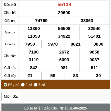
55139
Đặc biệt
20690
Giải nhất
74769
.
38063
Giải nhì
13360
.
56508
.
32540
.
Giải ba
11058
.
34922
.
51401
7950
.
5978
.
8821
.
0830
Giải tư
7190
.
2672
.
9858
.
Giải năm
3119
.
6093
.
0037
842
.
981
.
511
Giải sáu
21
.
58
.
83
.
30
Giải bảy
Miền Bắc
Lô tô Miền Bắc Chủ Nhật 01-06-2025