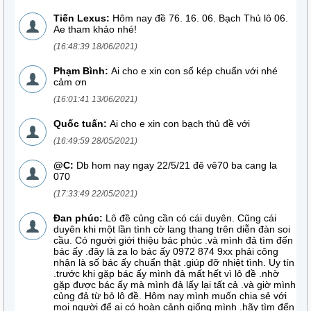
Tiến Lexus:
Hôm nay đề 76. 16. 06. Bạch Thủ lô 06.
Ae tham khảo nhé!
(16:48:39 18/06/2021)
Phạm Bình:
Ai cho e xin con số kép chuẩn với nhé
cảm ơn
(16:01:41 13/06/2021)
Quốc tuấn:
Ai cho e xin con bạch thủ đề với
(16:49:59 28/05/2021)
@C:
Db hom nay ngay 22/5/21 đê vê70 ba cang la
070
(17:33:49 22/05/2021)
Đan phúc:
Lô đề củng cần có cái duyên. Cũng cái
duyên khi một lần tình cờ lang thang trên diễn đàn soi
cầu. Có người giới thiệu bác phúc .và mình đả tìm đến
bác ấy .đây là za lo bác ấy 0972 874 9xx phải công
nhận là số bác ấy chuẩn thật .giúp đỡ nhiệt tình. Uy tín
.trước khi gặp bác ấy mình đả mất hết vì lô đề .nhờ
gặp được bác ấy mà mình đả lấy lại tất cả .và giờ mình
củng đả từ bỏ lô đề. Hôm nay mình muốn chia sẻ với
mọi người để ai có hoàn cảnh giống mình .hãy tìm đến