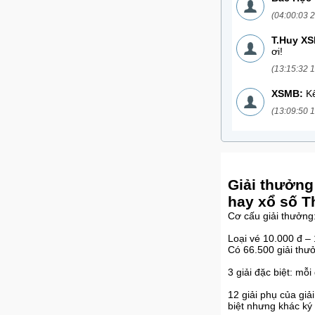
(04:00:03 
T.Huy X
ơi!
(13:15:32 
XSMB:
Kế
(13:09:50 
Giải thưởn
hay xổ số T
Cơ cấu giải thưởng:
Loại vé 10.000 đ – 
Có 66.500 giải thư
3 giải đặc biệt: mỗi
12 giải phụ của giải
biệt nhưng khác ký 