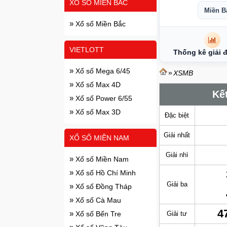
XỔ SỐ MIỀN BẮC
Miền B
Xổ số Miền Bắc
VIETLOTT
Thống kê giải đ
Xổ số Mega 6/45
»
XSMB
Xổ số Max 4D
Kế
Xổ số Power 6/55
Xổ số Max 3D
Đặc biệt
Giải nhất
XỔ SỐ MIỀN NAM
Giải nhì
Xổ số Miền Nam
Xổ số Hồ Chí Minh
Giải ba
Xổ số Đồng Tháp
Xổ số Cà Mau
4
Xổ số Bến Tre
Giải tư