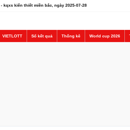
- kqxs kiến thiết miền bắc, ngày 2025-07-28
VIETLOTT
Sổ kết quả
Thống kê
World cup 2026