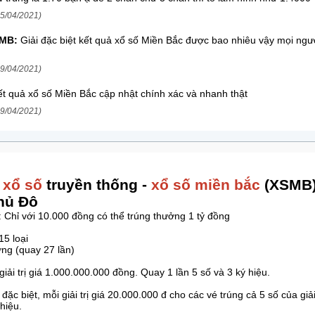
25/04/2021)
SMB:
Giải đặc biệt kết quả xổ số Miền Bắc được bao nhiêu vậy mọi ngư
19/04/2021)
t quả xổ số Miền Bắc cập nhật chính xác và nhanh thật
19/04/2021)
g
xổ số
truyền thống -
xổ số miền bắc
(XSMB
hủ Đô
 Chỉ với 10.000 đồng có thể trúng thưởng 1 tỷ đồng
15 loại
ởng (quay 27 lần)
 giải trị giá 1.000.000.000 đồng. Quay 1 lần 5 số và 3 ký hiệu.
 đặc biệt, mỗi giải trị giá 20.000.000 đ cho các vé trúng cả 5 số của giả
hiệu.