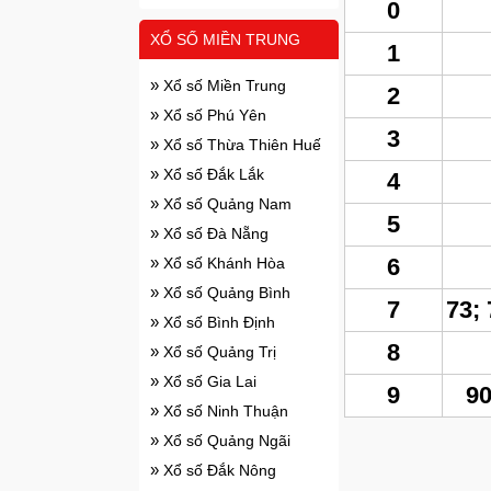
0
XỔ SỐ MIỀN TRUNG
1
Xổ số Miền Trung
2
Xổ số Phú Yên
3
Xổ số Thừa Thiên Huế
Xổ số Đắk Lắk
4
Xổ số Quảng Nam
5
Xổ số Đà Nẵng
6
Xổ số Khánh Hòa
Xổ số Quảng Bình
7
73; 
Xổ số Bình Định
8
Xổ số Quảng Trị
Xổ số Gia Lai
9
90
Xổ số Ninh Thuận
Xổ số Quảng Ngãi
Xổ số Đắk Nông