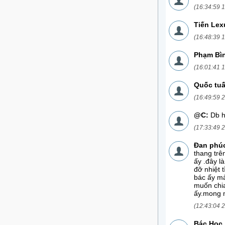
(16:34:59 
Tiến Lex
(16:48:39 
Phạm Bì
(16:01:41 
Quốc tu
(16:49:59 
@C:
Db h
(17:33:49 
Đan phú
thang trê
ấy .đây l
đỡ nhiệt 
bác ấy mà
muốn chia
ấy.mong 
(12:43:04 
Bác Học 