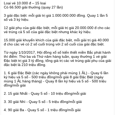
Loại vé 10.000 đ – 15 loại
Có 66.500 giải thưởng (quay 27 lần)
3 giải đặc biệt: mỗi giải trị giá 1.000.000.000 đồng. Quay 1 lần 5
số và 3 ký hiệu.
12 giải phụ của giải đặc biệt, mỗi giải trị giá 20.000.000 đ cho các
vé trúng cả 5 số của giải đặc biệt nhưng khác ký hiệu.
15.000 giải khuyến khích của giải đặc biệt, mỗi giải trị giá 40.000
đ cho các vé có 2 số cuối trùng với 2 số cuối của giải đặc biệt.
Từ ngày 1/10/2017, Hội đồng xổ số kiến thiết miền Bắc phát hành
thí điểm: Thứ ba và Thứ năm hàng tuần, quay thưởng 1 vé giải
Đặc biệt trị giá 3 tỷ đồng, tổng giá trị các vé trúng giải phụ của giải
đặc biệt là 210 triệu đồng.
1. 6 giải Đặc Biệt (các ngày không phải mùng 1 ÂL) - Quay 6 lần
ký hiệu và 5 số - 500 triệu đồng/mỗi giải 8 giải Đặc Biệt (ngày
mùng 1 ÂL hàng tháng) - Quay 8 lần ký hiệu và 5 số - 500 triệu
đồng/mỗi giải
2. 15 giải Nhất - Quay 5 số - 10 triệu đồng/mỗi giải
3. 30 giải Nhì - Quay 5 số - 5 triệu đồng/mỗi giải
4. 90 giải Ba - Quay 5 số - 1 triệu đồng/mỗi giải