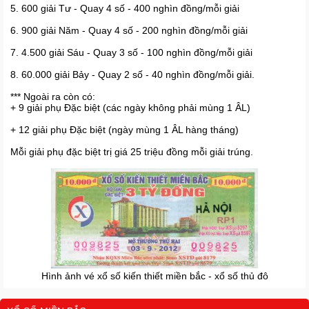
5. 600 giải Tư - Quay 4 số - 400 nghìn đồng/mỗi giải
6. 900 giải Năm - Quay 4 số - 200 nghìn đồng/mỗi giải
7. 4.500 giải Sáu - Quay 3 số - 100 nghìn đồng/mỗi giải
8. 60.000 giải Bảy - Quay 2 số - 40 nghìn đồng/mỗi giải.
*** Ngoài ra còn có:
+ 9 giải phụ Đặc biệt (các ngày không phải mùng 1 ÂL)
+ 12 giải phụ Đặc biệt (ngày mùng 1 ÂL hàng tháng)
Mỗi giải phụ đặc biệt trị giá 25 triệu đồng mỗi giải trúng.
Hình ảnh vé xổ số kiến thiết miền bắc - xổ số thủ đô