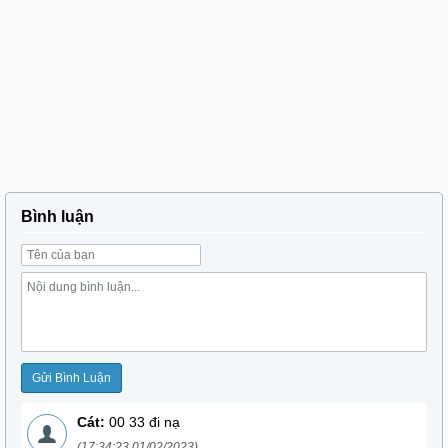
Bình luận
Cát:
00 33 đi nạ
(17:34:23 01/02/2023)