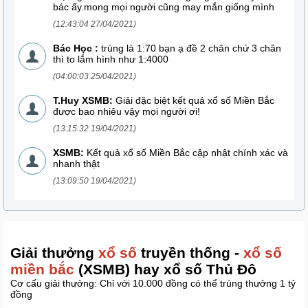
bác ấy.mong mọi người cũng may mắn giống mình
(12:43:04 27/04/2021)
Bác Học :
trúng là 1:70 bạn ạ đề 2 chân chứ 3 chân
thì to lắm hình như 1:4000
(04:00:03 25/04/2021)
T.Huy XSMB:
Giải đặc biệt kết quả xổ số Miền Bắc
được bao nhiêu vậy mọi người ơi!
(13:15:32 19/04/2021)
XSMB:
Kết quả xổ số Miền Bắc cập nhật chính xác và
nhanh thật
(13:09:50 19/04/2021)
Giải thưởng
xổ số
truyền thống -
xổ số
miền bắc
(XSMB) hay xổ số Thủ Đô
Cơ cấu giải thưởng: Chỉ với 10.000 đồng có thể trúng thưởng 1 tỷ
đồng