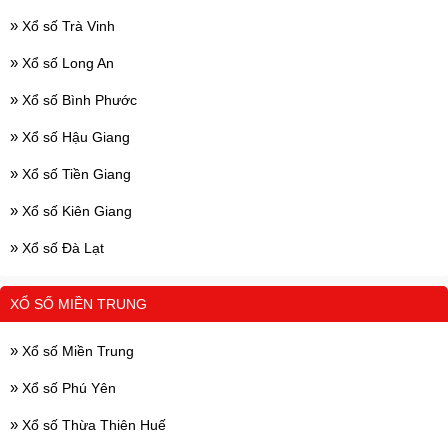
Xổ số Trà Vinh
Xổ số Long An
Xổ số Bình Phước
Xổ số Hậu Giang
Xổ số Tiền Giang
Xổ số Kiên Giang
Xổ số Đà Lạt
XỔ SỐ MIỀN TRUNG
Xổ số Miền Trung
Xổ số Phú Yên
Xổ số Thừa Thiên Huế