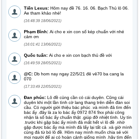
Tiến Lexus:
Hôm nay đề 76. 16. 06. Bạch Thủ lô 06.
Ae tham khảo nhé!
(16:48:39 18/06/2021)
Phạm Bình:
Ai cho e xin con số kép chuẩn với nhé
cảm ơn
(16:01:41 13/06/2021)
Quốc tuấn:
Ai cho e xin con bạch thủ đề với
(16:49:59 28/05/2021)
@C:
Db hom nay ngay 22/5/21 đê vê70 ba cang la
070
(17:33:49 22/05/2021)
Đan phúc:
Lô đề củng cần có cái duyên. Cũng cái
duyên khi một lần tình cờ lang thang trên diễn đàn soi
cầu. Có người giới thiệu bác phúc .và mình đả tìm đến
bác ấy .đây là za lo bác ấy 0972 874 9xx phải công
nhận là số bác ấy chuẩn thật .giúp đỡ nhiệt tình. Uy tín
.trước khi gặp bác ấy mình đả mất hết vì lô đề .nhờ
gặp được bác ấy mà mình đả lấy lại tất cả .và giờ mình
củng đả từ bỏ lô đề. Hôm nay mình muốn chia sẻ với
mọi người để ai có hoàn cảnh giống mình .hãy tìm đến