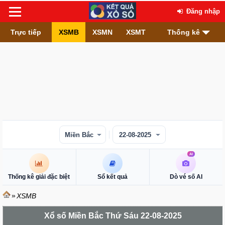
Đăng nhập
Trực tiếp
XSMB
XSMN
XSMT
Thống kê
Miền Bắc
22-08-2025
AI
Thống kê giải đặc biệt
Sổ kết quả
Dò vé số AI
»
XSMB
Xổ số Miền Bắc Thứ Sáu 22-08-2025