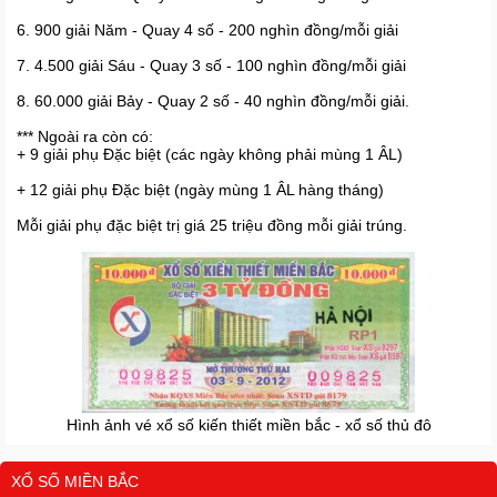
6. 900 giải Năm - Quay 4 số - 200 nghìn đồng/mỗi giải
7. 4.500 giải Sáu - Quay 3 số - 100 nghìn đồng/mỗi giải
8. 60.000 giải Bảy - Quay 2 số - 40 nghìn đồng/mỗi giải.
*** Ngoài ra còn có:
+ 9 giải phụ Đặc biệt (các ngày không phải mùng 1 ÂL)
+ 12 giải phụ Đặc biệt (ngày mùng 1 ÂL hàng tháng)
Mỗi giải phụ đặc biệt trị giá 25 triệu đồng mỗi giải trúng.
Hình ảnh vé xổ số kiến thiết miền bắc - xổ số thủ đô
XỔ SỐ MIỀN BẮC