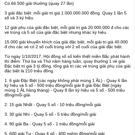
Có 66.500 giải thưởng (quay 27 lần)
3 giải đặc biệt: mỗi giải trị giá 1.000.000.000 đồng. Quay 1 lần 5
số và 3 ký hiệu.
12 giải phụ của giải đặc biệt, mỗi giải trị giá 20.000.000 đ cho các
vé trúng cả 5 số của giải đặc biệt nhưng khác ký hiệu.
15.000 giải khuyến khích của giải đặc biệt, mỗi giải trị giá 40.000
đ cho các vé có 2 số cuối trùng với 2 số cuối của giải đặc biệt.
Từ ngày 1/10/2017, Hội đồng xổ số kiến thiết miền Bắc phát hành
thí điểm: Thứ ba và Thứ năm hàng tuần, quay thưởng 1 vé giải
Đặc biệt trị giá 3 tỷ đồng, tổng giá trị các vé trúng giải phụ của giải
đặc biệt là 210 triệu đồng.
1. 6 giải Đặc Biệt (các ngày không phải mùng 1 ÂL) - Quay 6 lần
ký hiệu và 5 số - 500 triệu đồng/mỗi giải 8 giải Đặc Biệt (ngày
mùng 1 ÂL hàng tháng) - Quay 8 lần ký hiệu và 5 số - 500 triệu
đồng/mỗi giải
2. 15 giải Nhất - Quay 5 số - 10 triệu đồng/mỗi giải
3. 30 giải Nhì - Quay 5 số - 5 triệu đồng/mỗi giải
4. 90 giải Ba - Quay 5 số - 1 triệu đồng/mỗi giải
5. 600 giải Tư - Quay 4 số - 400 nghìn đồng/mỗi giải