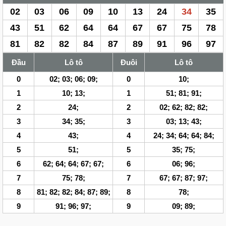
02
03
06
09
10
13
24
34
35
43
51
62
64
64
67
67
75
78
81
82
82
84
87
89
91
96
97
Đầu
Lô tô
Đuôi
Lô tô
0
02; 03; 06; 09;
0
10;
1
10; 13;
1
51; 81; 91;
2
24;
2
02; 62; 82; 82;
3
34; 35;
3
03; 13; 43;
4
43;
4
24; 34; 64; 64; 84;
5
51;
5
35; 75;
6
62; 64; 64; 67; 67;
6
06; 96;
7
75; 78;
7
67; 67; 87; 97;
8
81; 82; 82; 84; 87; 89;
8
78;
9
91; 96; 97;
9
09; 89;