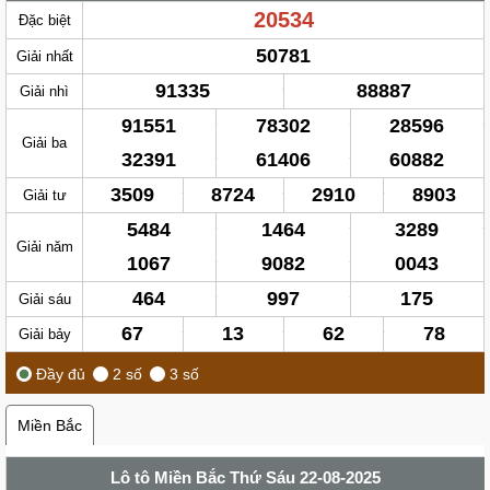
20534
Đặc biệt
50781
Giải nhất
91335
.
88887
Giải nhì
91551
.
78302
.
28596
.
Giải ba
32391
.
61406
.
60882
3509
.
8724
.
2910
.
8903
Giải tư
5484
.
1464
.
3289
.
Giải năm
1067
.
9082
.
0043
464
.
997
.
175
Giải sáu
67
.
13
.
62
.
78
Giải bảy
Miền Bắc
Lô tô Miền Bắc Thứ Sáu 22-08-2025