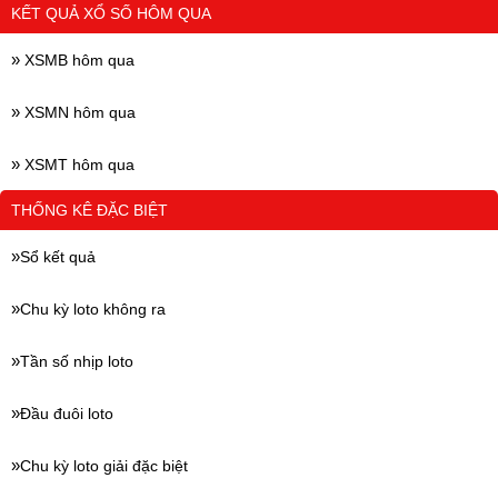
KẾT QUẢ XỔ SỐ HÔM QUA
XSMB hôm qua
XSMN hôm qua
XSMT hôm qua
THỐNG KÊ ĐẶC BIỆT
Sổ kết quả
Chu kỳ loto không ra
Tần số nhịp loto
Đầu đuôi loto
Chu kỳ loto giải đặc biệt