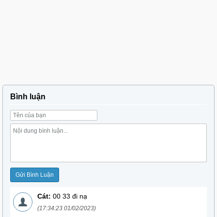
Bình luận
Cát:
00 33 đi nạ
(17:34:23 01/02/2023)