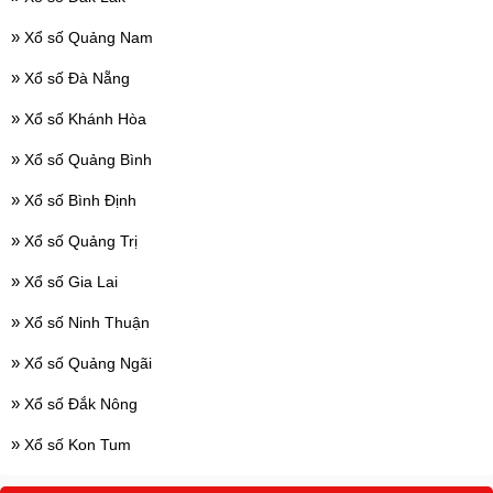
Xổ số Quảng Nam
Xổ số Đà Nẵng
Xổ số Khánh Hòa
Xổ số Quảng Bình
Xổ số Bình Định
Xổ số Quảng Trị
Xổ số Gia Lai
Xổ số Ninh Thuận
Xổ số Quảng Ngãi
Xổ số Đắk Nông
Xổ số Kon Tum