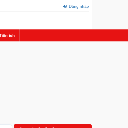
Đăng nhập
Tiện ích