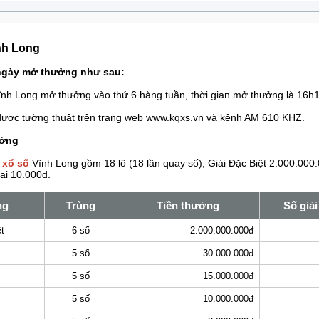
ĩnh Long
c ngày mở thưởng như sau:
 Vĩnh Long mở thưởng vào thứ 6 hàng tuần, thời gian mở thưởng là 16h
được tường thuật trên trang web www.kqxs.vn và kênh AM 610 KHZ.
hưởng
a
xổ số
Vĩnh Long gồm 18 lô (18 lần quay số), Giải Đặc Biệt 2.000.000
oại 10.000đ.
ng
Trùng
Tiền thưởng
Số giải
ệt
6 số
2.000.000.000đ
5 số
30.000.000đ
5 số
15.000.000đ
5 số
10.000.000đ