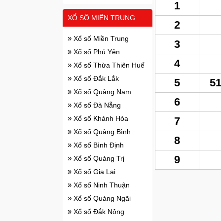
1
XỔ SỐ MIỀN TRUNG
2
Xổ số Miền Trung
3
Xổ số Phú Yên
4
Xổ số Thừa Thiên Huế
Xổ số Đắk Lắk
5
51
Xổ số Quảng Nam
6
Xổ số Đà Nẵng
Xổ số Khánh Hòa
7
Xổ số Quảng Bình
8
Xổ số Bình Định
9
Xổ số Quảng Trị
Xổ số Gia Lai
Xổ số Ninh Thuận
Xổ số Quảng Ngãi
Xổ số Đắk Nông