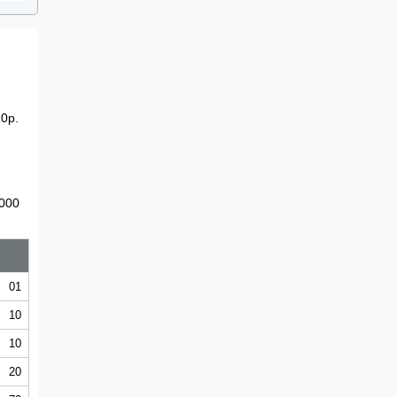
10p.
.000
01
10
10
20