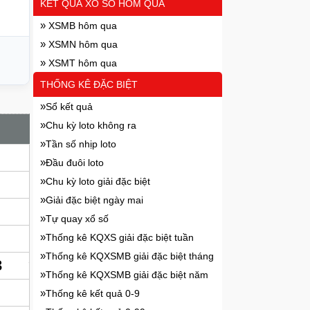
KẾT QUẢ XỔ SỐ HÔM QUA
XSMB hôm qua
XSMN hôm qua
XSMT hôm qua
THỐNG KÊ ĐẶC BIỆT
Sổ kết quả
Chu kỳ loto không ra
Tần số nhịp loto
Đầu đuôi loto
Chu kỳ loto giải đặc biệt
Giải đặc biệt ngày mai
Tự quay xổ số
Thống kê KQXS giải đặc biệt tuần
Thống kê KQXSMB giải đặc biệt tháng
3
.
Thống kê KQXSMB giải đặc biệt năm
Thống kê kết quả 0-9