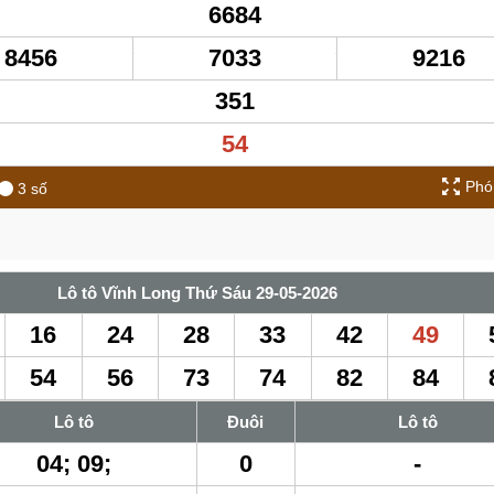
6684
8456
.
7033
.
9216
351
54
Lô tô Vĩnh Long Thứ Sáu 29-05-2026
16
24
28
33
42
49
54
56
73
74
82
84
Lô tô
Đuôi
Lô tô
04; 09;
0
-