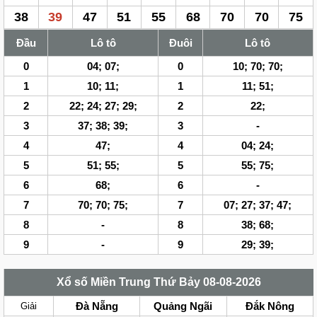
38
39
47
51
55
68
70
70
75
Đầu
Lô tô
Đuôi
Lô tô
0
04; 07;
0
10; 70; 70;
1
10; 11;
1
11; 51;
2
22; 24; 27; 29;
2
22;
3
37; 38; 39;
3
-
4
47;
4
04; 24;
5
51; 55;
5
55; 75;
6
68;
6
-
7
70; 70; 75;
7
07; 27; 37; 47;
8
-
8
38; 68;
9
-
9
29; 39;
Xổ số Miền Trung Thứ Bảy 08-08-2026
Đà Nẵng
Quảng Ngãi
Đắk Nông
Giải