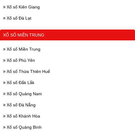
Xổ số Kiên Giang
Xổ số Đà Lạt
XỔ SỐ MIỀN TRUNG
Xổ số Miền Trung
Xổ số Phú Yên
Xổ số Thừa Thiên Huế
Xổ số Đắk Lắk
Xổ số Quảng Nam
Xổ số Đà Nẵng
Xổ số Khánh Hòa
Xổ số Quảng Bình