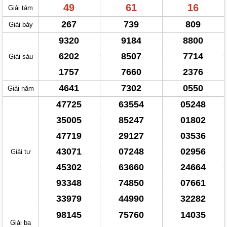
49
.
61
.
16
Giải tám
267
.
739
.
809
Giải bảy
9320
.
9184
.
8800
.
6202
.
8507
.
7714
.
Giải sáu
1757
.
7660
.
2376
4641
.
7302
.
0550
Giải năm
47725
.
63554
.
05248
.
35005
.
85247
.
01802
.
47719
.
29127
.
03536
.
43071
.
07248
.
02956
.
Giải tư
45302
.
63660
.
24664
.
93348
.
74850
.
07661
.
33979
.
44990
.
32282
98145
.
75760
.
14035
.
Giải ba