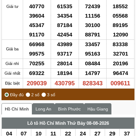
40770
.
61535
.
72439
.
18552
.
Giải tư
39604
.
34354
.
11156
.
05568
.
45347
.
87184
.
30100
.
89195
.
91170
.
42454
.
88791
.
12090
66968
.
43989
.
33457
.
83338
.
Giải ba
99575
.
93717
.
95163
.
32701
70255
.
28014
.
08484
.
20196
Giải nhì
69322
.
18194
.
14797
.
96474
Giải nhất
209039
.
430795
.
828343
.
009611
Đặc biệt
Hồ Chí Minh
Long An
Bình Phước
Hậu Giang
Lô tô Hồ Chí Minh Thứ Bảy 08-08-2026
04
07
10
11
22
24
27
29
37