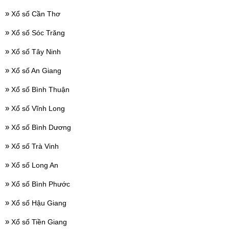
Xổ số Cần Thơ
Xổ số Sóc Trăng
Xổ số Tây Ninh
Xổ số An Giang
Xổ số Bình Thuận
Xổ số Vĩnh Long
Xổ số Bình Dương
Xổ số Trà Vinh
Xổ số Long An
Xổ số Bình Phước
Xổ số Hậu Giang
Xổ số Tiền Giang