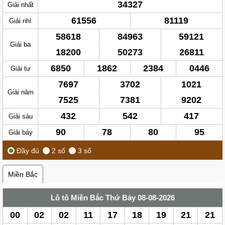
34327
Giải nhất
61556
.
81119
Giải nhì
58618
.
84963
.
59121
.
Giải ba
18200
.
50273
.
26811
6850
.
1862
.
2384
.
0446
Giải tư
7697
.
3702
.
1021
.
Giải năm
7525
.
7381
.
9202
432
.
542
.
417
Giải sáu
90
.
78
.
80
.
95
Giải bảy
Miền Bắc
Lô tô Miền Bắc Thứ Bảy 08-08-2026
00
02
02
11
17
18
19
21
21