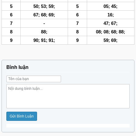
5
50; 53; 59;
5
05; 45;
6
67; 68; 69;
6
16;
7
-
7
47; 67;
8
88;
8
08; 08; 68; 88;
9
90; 91; 91;
9
59; 69;
Bình luận