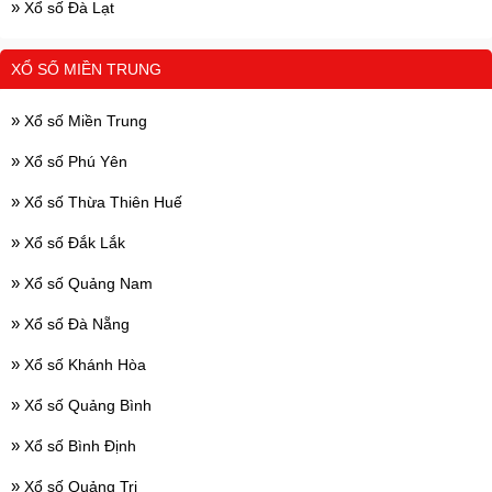
Xổ số Đà Lạt
XỔ SỐ MIỀN TRUNG
Xổ số Miền Trung
Xổ số Phú Yên
Xổ số Thừa Thiên Huế
Xổ số Đắk Lắk
Xổ số Quảng Nam
Xổ số Đà Nẵng
Xổ số Khánh Hòa
Xổ số Quảng Bình
Xổ số Bình Định
Xổ số Quảng Trị