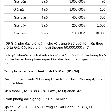
Giải bốn
5 số
3.000.000đ
70
Giải năm
4 số
1.000.000đ
100
Giải sáu
4 số
400.000đ
300
Giải bảy
3 số
200.000đ
1.000
Giải tám
2 số
100.000đ
10.000
- 09 Giải phụ đặc biệt dành cho vé trúng 5 số cuối liên tiếp theo
thứ tự Giải đặc biệt, giá trị giải thưởng 50.000.000 vnđ.
- 45 giải khuyến khích dành cho vé sai 1 chữ số bất kỳ trong 5 số
còn lại trừ số hàng trăm ngàn Giải đặc biệt, giá trị giải 6.000.000
vnđ.
Công ty xổ số kiến thiết tỉnh Cà Mau (XSCM)
Địa chỉ trụ sở chính: 9 Đường Phan Ngọc Hiển, Phường 4, Thành
phố Cà Mau
Điện thoại: (0290) 3831787 Fax: (0290) 3838142.
- Văn phòng đại diện tại TP. Hồ Chí Minh:
Địa chỉ: Số 351 - 351A - Đường Lê Đại Hành - P13 - Q11 -
TP.HCM