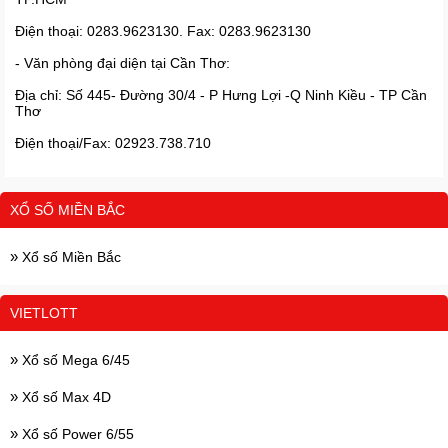
Điện thoại: 0283.9623130. Fax: 0283.9623130
- Văn phòng đại diện tại Cần Thơ:
Địa chỉ: Số 445- Đường 30/4 - P Hưng Lợi -Q Ninh Kiều - TP Cần
Thơ
Điện thoại/Fax: 02923.738.710
XỔ SỐ MIỀN BẮC
Xổ số Miền Bắc
VIETLOTT
Xổ số Mega 6/45
Xổ số Max 4D
Xổ số Power 6/55