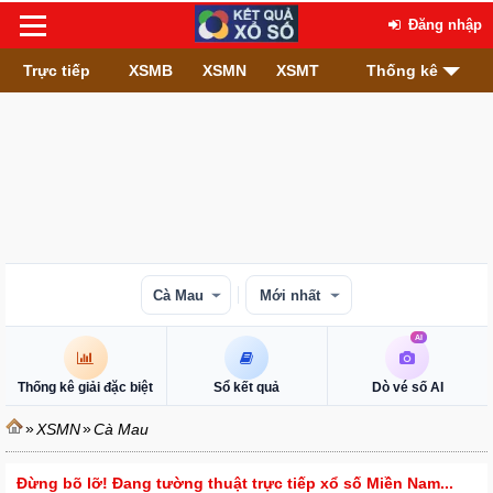
Đăng nhập
Trực tiếp
XSMB
XSMN
XSMT
Thống kê
Cà Mau
Mới nhất
AI
Thống kê giải đặc biệt
Sổ kết quả
Dò vé số AI
»
»
XSMN
Cà Mau
Đừng bõ lỡ! Đang tường thuật trực tiếp xổ số Miền Nam...