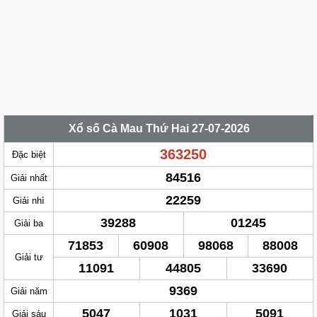
Xổ số Cà Mau Thứ Hai 27-07-2026
363250
Đặc biệt
84516
Giải nhất
22259
Giải nhì
39288
.
01245
Giải ba
71853
.
60908
.
98068
.
88008
.
Giải tư
11091
.
44805
.
33690
9369
Giải năm
5047
.
1031
.
5091
Giải sáu