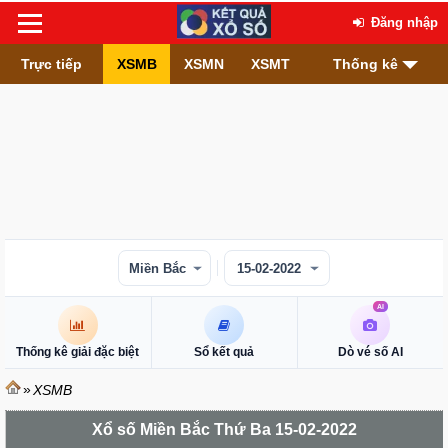
Đăng nhập
Trực tiếp
XSMB
XSMN
XSMT
Thống kê
Miền Bắc
15-02-2022
AI
Thống kê giải đặc biệt
Sổ kết quả
Dò vé số AI
»
XSMB
Xổ số Miền Bắc Thứ Ba 15-02-2022