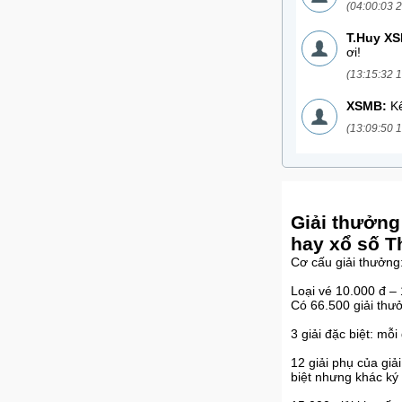
(04:00:03 
T.Huy X
ơi!
(13:15:32 
XSMB:
Kế
(13:09:50 
Giải thưởn
hay xổ số T
Cơ cấu giải thưởng:
Loại vé 10.000 đ – 
Có 66.500 giải thư
3 giải đặc biệt: mỗi
12 giải phụ của giải
biệt nhưng khác ký 