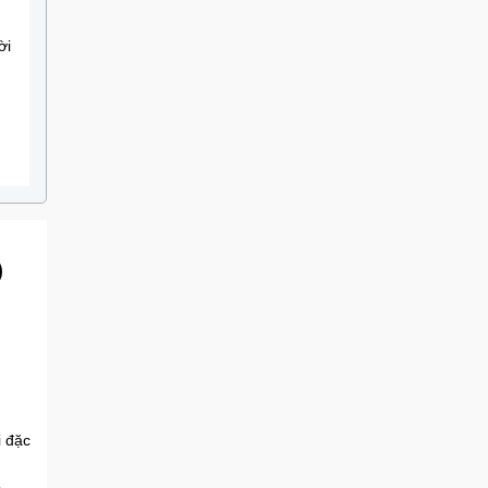
ời
)
i đặc