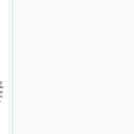
g
ác
úp
ợc
h