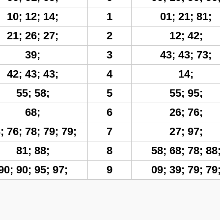
10; 12; 14;
1
01; 21; 81;
21; 26; 27;
2
12; 42;
39;
3
43; 43; 73;
42; 43; 43;
4
14;
55; 58;
5
55; 95;
68;
6
26; 76;
; 76; 78; 79; 79;
7
27; 97;
81; 88;
8
58; 68; 78; 88
90; 90; 95; 97;
9
09; 39; 79; 79