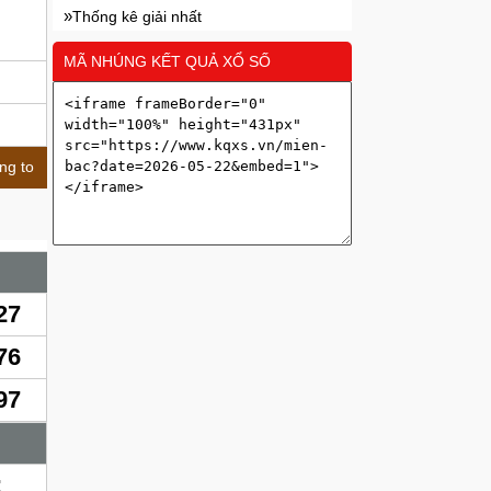
Thống kê giải nhất
MÃ NHÚNG KẾT QUẢ XỔ SỐ
27
76
97
;