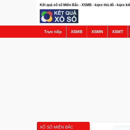
Kết quả xổ số Miền Bắc - XSMB - kqxs thủ đô - kqxs ki
Trực tiếp
XSMB
XSMN
XSMT
XỔ SỐ MIỀN BẮC