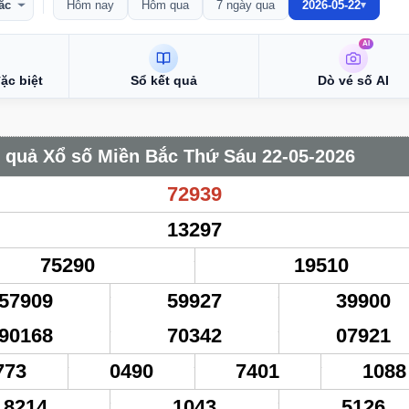
ắc
Hôm nay
Hôm qua
7 ngày qua
2026-05-22
AI
ặc biệt
Sổ kết quả
Dò vé số AI
 quả
Xổ số Miền Bắc Thứ Sáu 22-05-2026
72939
13297
75290
.
19510
57909
.
59927
.
39900
90168
.
70342
.
07921
773
.
0490
.
7401
.
1088
8214
.
1043
.
5126