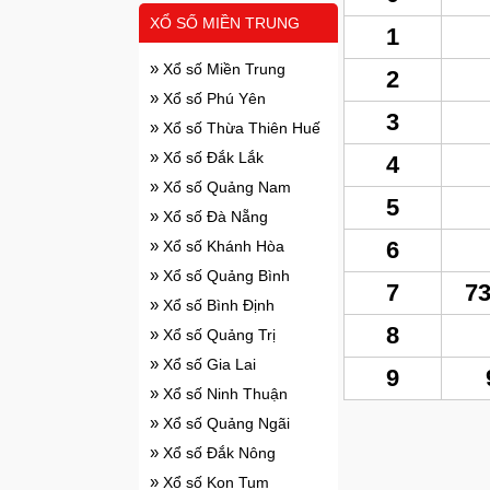
XỔ SỐ MIỀN TRUNG
1
Xổ số Miền Trung
2
Xổ số Phú Yên
3
Xổ số Thừa Thiên Huế
Xổ số Đắk Lắk
4
Xổ số Quảng Nam
5
Xổ số Đà Nẵng
6
Xổ số Khánh Hòa
Xổ số Quảng Bình
7
73
Xổ số Bình Định
8
Xổ số Quảng Trị
Xổ số Gia Lai
9
Xổ số Ninh Thuận
Xổ số Quảng Ngãi
Xổ số Đắk Nông
Xổ số Kon Tum