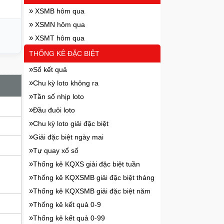
XSMB hôm qua
XSMN hôm qua
XSMT hôm qua
THỐNG KÊ ĐẶC BIỆT
Sổ kết quả
Chu kỳ loto không ra
Tần số nhịp loto
Đầu đuôi loto
Chu kỳ loto giải đặc biệt
Giải đặc biệt ngày mai
Tự quay xổ số
.
Thống kê KQXS giải đặc biệt tuần
Thống kê KQXSMB giải đặc biệt tháng
Thống kê KQXSMB giải đặc biệt năm
Thống kê kết quả 0-9
Thống kê kết quả 0-99
.