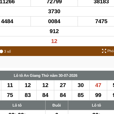
11266
72799
38183
3730
4484
.
0084
.
7475
912
12
Lô tô An Giang Thứ năm 30-07-2026
11
12
12
27
30
47
75
83
84
84
85
99
Lô tô
Đuôi
Lô tô