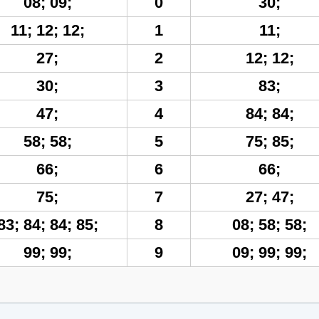
08; 09;
0
30;
11; 12; 12;
1
11;
27;
2
12; 12;
30;
3
83;
47;
4
84; 84;
58; 58;
5
75; 85;
66;
6
66;
75;
7
27; 47;
83; 84; 84; 85;
8
08; 58; 58;
99; 99;
9
09; 99; 99;