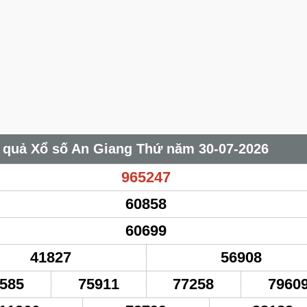
 quả
Xổ số An Giang Thứ năm 30-07-2026
965247
60858
60699
41827
.
56908
585
.
75911
.
77258
.
7960
.
.