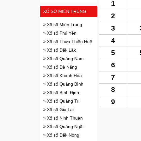
1
XỔ SỐ MIỀN TRUNG
2
Xổ số Miền Trung
3
Xổ số Phú Yên
4
Xổ số Thừa Thiên Huế
Xổ số Đắk Lắk
5
Xổ số Quảng Nam
6
Xổ số Đà Nẵng
Xổ số Khánh Hòa
7
Xổ số Quảng Bình
8
Xổ số Bình Định
9
Xổ số Quảng Trị
Xổ số Gia Lai
Xổ số Ninh Thuận
Xổ số Quảng Ngãi
Xổ số Đắk Nông