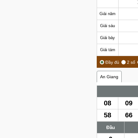
Giải năm
Giải sáu
Giải bảy
Giải tám
An Giang
08
09
58
66
Đầu