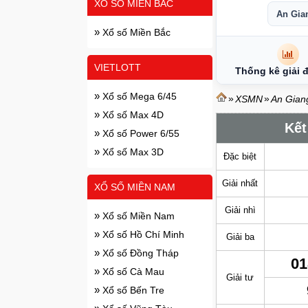
XỔ SỐ MIỀN BẮC
An Gia
Xổ số Miền Bắc
VIETLOTT
Thống kê giải đ
Xổ số Mega 6/45
»
»
XSMN
An Gian
Xổ số Max 4D
Kết
Xổ số Power 6/55
Xổ số Max 3D
Đặc biệt
Giải nhất
XỔ SỐ MIỀN NAM
Giải nhì
Xổ số Miền Nam
Xổ số Hồ Chí Minh
Giải ba
Xổ số Đồng Tháp
01
Xổ số Cà Mau
Giải tư
Xổ số Bến Tre