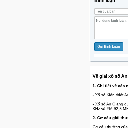
Bình luận
Về giải xổ số A
1. Chi tiết về cá
- Xổ số Kiến thiết
- Xổ số An Giang đ
KHz và FM 92,5 M
2. Cơ cấu giải t
Cơ cấu thưởng củ