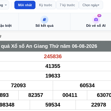
ng
Mới nhất
Kỳ trước
7 kỳ trước
Chọn ngày
AI
ặc biệt
Sổ kết quả
Dò vé số AI
g
 quả
Xổ số An Giang Thứ năm 06-08-2026
245836
41355
19633
72093
.
60534
893
.
82357
.
00411
.
6307
98348
.
59534
.
22978