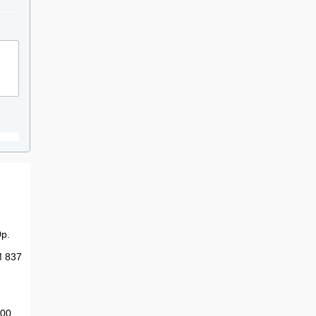
0p.
M 837
000