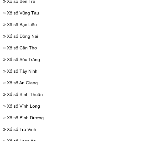
Xổ số Bến Tre
Xổ số Vũng Tàu
Xổ số Bạc Liêu
Xổ số Đồng Nai
Xổ số Cần Thơ
Xổ số Sóc Trăng
Xổ số Tây Ninh
Xổ số An Giang
Xổ số Bình Thuận
Xổ số Vĩnh Long
Xổ số Bình Dương
Xổ số Trà Vinh
Xổ số Long An