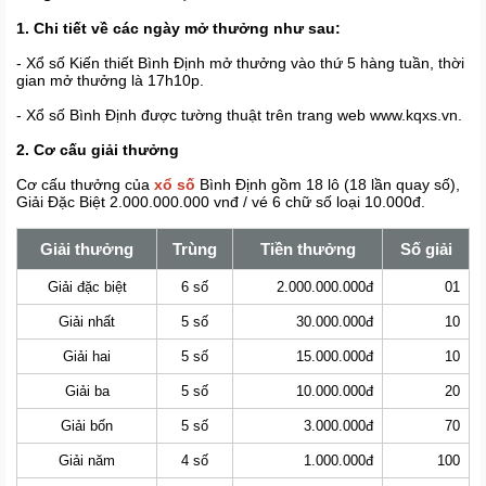
1. Chi tiết về các ngày mở thưởng như sau:
- Xổ số Kiến thiết Bình Định mở thưởng vào thứ 5 hàng tuần, thời
gian mở thưởng là 17h10p.
- Xổ số Bình Định được tường thuật trên trang web www.kqxs.vn.
2. Cơ cấu giải thưởng
Cơ cấu thưởng của
xổ số
Bình Định gồm 18 lô (18 lần quay số),
Giải Đặc Biệt 2.000.000.000 vnđ / vé 6 chữ số loại 10.000đ.
Giải thưởng
Trùng
Tiền thưởng
Số giải
Giải đặc biệt
6 số
2.000.000.000đ
01
Giải nhất
5 số
30.000.000đ
10
Giải hai
5 số
15.000.000đ
10
Giải ba
5 số
10.000.000đ
20
Giải bốn
5 số
3.000.000đ
70
Giải năm
4 số
1.000.000đ
100