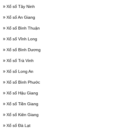
Xổ số Tây Ninh
Xổ số An Giang
Xổ số Bình Thuận
Xổ số Vĩnh Long
Xổ số Bình Dương
Xổ số Trà Vinh
Xổ số Long An
Xổ số Bình Phước
Xổ số Hậu Giang
Xổ số Tiền Giang
Xổ số Kiên Giang
Xổ số Đà Lạt