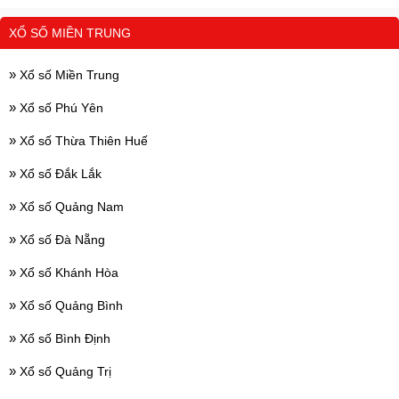
XỔ SỐ MIỀN TRUNG
Xổ số Miền Trung
Xổ số Phú Yên
Xổ số Thừa Thiên Huế
Xổ số Đắk Lắk
Xổ số Quảng Nam
Xổ số Đà Nẵng
Xổ số Khánh Hòa
Xổ số Quảng Bình
Xổ số Bình Định
Xổ số Quảng Trị