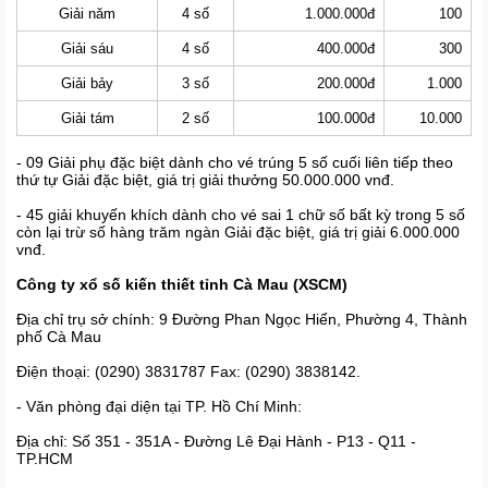
Giải năm
4 số
1.000.000đ
100
Giải sáu
4 số
400.000đ
300
Giải bảy
3 số
200.000đ
1.000
Giải tám
2 số
100.000đ
10.000
- 09 Giải phụ đặc biệt dành cho vé trúng 5 số cuối liên tiếp theo
thứ tự Giải đặc biệt, giá trị giải thưởng 50.000.000 vnđ.
- 45 giải khuyến khích dành cho vé sai 1 chữ số bất kỳ trong 5 số
còn lại trừ số hàng trăm ngàn Giải đặc biệt, giá trị giải 6.000.000
vnđ.
Công ty xổ số kiến thiết tỉnh Cà Mau (XSCM)
Địa chỉ trụ sở chính: 9 Đường Phan Ngọc Hiển, Phường 4, Thành
phố Cà Mau
Điện thoại: (0290) 3831787 Fax: (0290) 3838142.
- Văn phòng đại diện tại TP. Hồ Chí Minh:
Địa chỉ: Số 351 - 351A - Đường Lê Đại Hành - P13 - Q11 -
TP.HCM