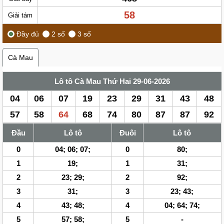
58
Giải tám
Cà Mau
Lô tô Cà Mau Thứ Hai 29-06-2026
04
06
07
19
23
29
31
43
48
57
58
64
68
74
80
87
87
92
Đầu
Lô tô
Đuôi
Lô tô
0
04; 06; 07;
0
80;
1
19;
1
31;
2
23; 29;
2
92;
3
31;
3
23; 43;
4
43; 48;
4
04; 64; 74;
5
57; 58;
5
-