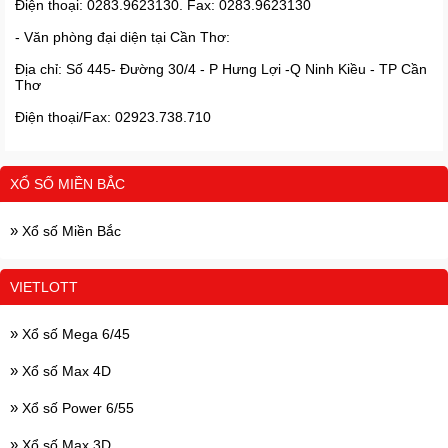
Điện thoại: 0283.9623130. Fax: 0283.9623130
- Văn phòng đại diện tại Cần Thơ:
Địa chỉ: Số 445- Đường 30/4 - P Hưng Lợi -Q Ninh Kiều - TP Cần
Thơ
Điện thoại/Fax: 02923.738.710
XỔ SỐ MIỀN BẮC
Xổ số Miền Bắc
VIETLOTT
Xổ số Mega 6/45
Xổ số Max 4D
Xổ số Power 6/55
Xổ số Max 3D