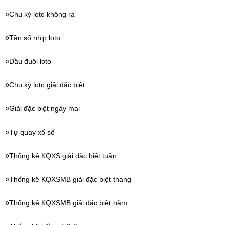
Chu kỳ loto không ra
Tần số nhịp loto
Đầu đuôi loto
Chu kỳ loto giải đặc biệt
Giải đặc biệt ngày mai
Tự quay xổ số
Thống kê KQXS giải đặc biệt tuần
Thống kê KQXSMB giải đặc biệt tháng
Thống kê KQXSMB giải đặc biệt năm