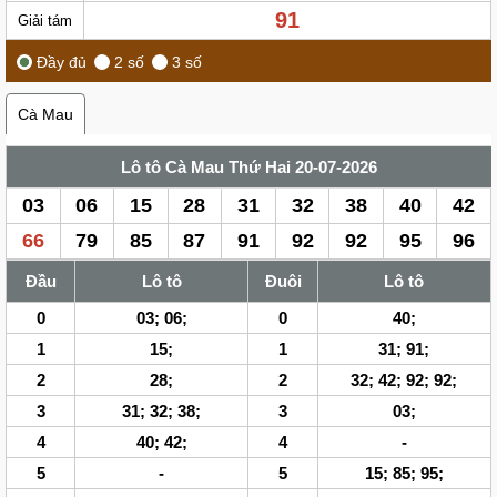
91
Giải tám
Cà Mau
Lô tô Cà Mau Thứ Hai 20-07-2026
03
06
15
28
31
32
38
40
42
66
79
85
87
91
92
92
95
96
Đầu
Lô tô
Đuôi
Lô tô
0
03; 06;
0
40;
1
15;
1
31; 91;
2
28;
2
32; 42; 92; 92;
3
31; 32; 38;
3
03;
4
40; 42;
4
-
5
-
5
15; 85; 95;