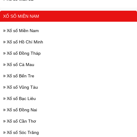
XỔ SỐ MIỀN NAM
Xổ số Miền Nam
Xổ số Hồ Chí Minh
Xổ số Đồng Tháp
Xổ số Cà Mau
Xổ số Bến Tre
Xổ số Vũng Tàu
Xổ số Bạc Liêu
Xổ số Đồng Nai
Xổ số Cần Thơ
Xổ số Sóc Trăng