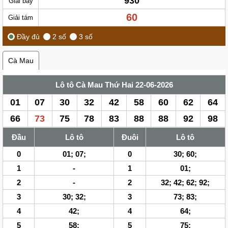
930
Giải bảy
60
Giải tám
Cà Mau
Lô tô Cà Mau Thứ Hai 22-06-2026
01
07
30
32
42
58
60
62
64
66
73
75
78
83
88
88
92
98
Đầu
Lô tô
Đuôi
Lô tô
0
01; 07;
0
30; 60;
1
-
1
01;
2
-
2
32; 42; 62; 92;
3
30; 32;
3
73; 83;
4
42;
4
64;
5
58;
5
75;