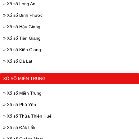
Xổ số Long An
Xổ số Bình Phước
Xổ số Hậu Giang
Xổ số Tiền Giang
Xổ số Kiên Giang
Xổ số Đà Lạt
XỔ SỐ MIỀN TRUNG
Xổ số Miền Trung
Xổ số Phú Yên
Xổ số Thừa Thiên Huế
Xổ số Đắk Lắk
Xổ số Quảng Nam