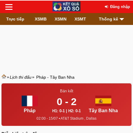
Đăng nhập
Trực tiếp
XSMB
XSMN
XSMT
Thống kê
»
»
Lịch thi đấu
Pháp - Tây Ban Nha
Bán kết
0 - 2
Pháp
Tây Ban Nha
H1: 0-1 | H2: 0-1
02:00 - 15/07 • AT&T Stadium , Dallas