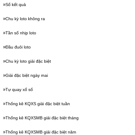
Sổ kết quả
Chu kỳ loto không ra
Tần số nhịp loto
Đầu đuôi loto
Chu kỳ loto giải đặc biệt
Giải đặc biệt ngày mai
Tự quay xổ số
Thống kê KQXS giải đặc biệt tuần
Thống kê KQXSMB giải đặc biệt tháng
Thống kê KQXSMB giải đặc biệt năm