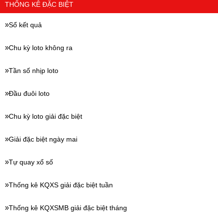
THỐNG KÊ ĐẶC BIỆT
Sổ kết quả
Chu kỳ loto không ra
Tần số nhịp loto
Đầu đuôi loto
Chu kỳ loto giải đặc biệt
Giải đặc biệt ngày mai
Tự quay xổ số
Thống kê KQXS giải đặc biệt tuần
Thống kê KQXSMB giải đặc biệt tháng