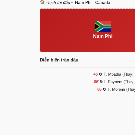
»
»
Lịch thi đấu
Nam Phi - Canada
Nam Phi
Diễn biến trận đấu
45'
🔄
T. Mbatha (Thay:
86'
🔄
I. Rayners (Thay
86'
🔄
T. Moremi (Tha