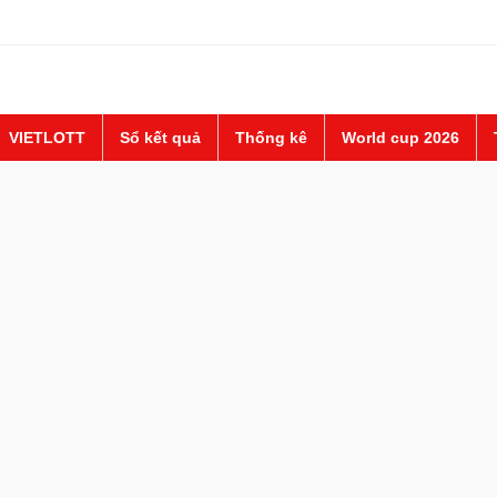
VIETLOTT
Sổ kết quả
Thống kê
World cup 2026