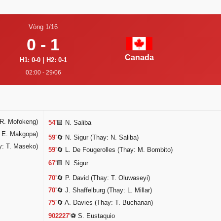
Vòng 1/16
0 - 1
Canada
H1: 0-0 | H2: 0-1
02:00 - 29/06
 R. Mofokeng)
54'
🟨
N. Saliba
: E. Makgopa)
59'
🔄
N. Sigur (Thay: N. Saliba)
y: T. Maseko)
59'
🔄
L. De Fougerolles (Thay: M. Bombito)
67'
🟨
N. Sigur
70'
🔄
P. David (Thay: T. Oluwaseyi)
70'
🔄
J. Shaffelburg (Thay: L. Millar)
75'
🔄
A. Davies (Thay: T. Buchanan)
902227'
⚽
S. Eustaquio