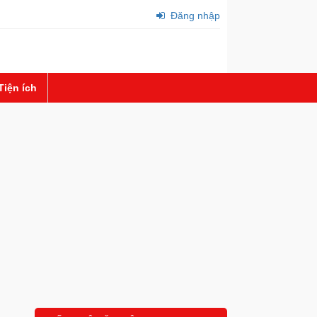
Đăng nhập
Tiện ích