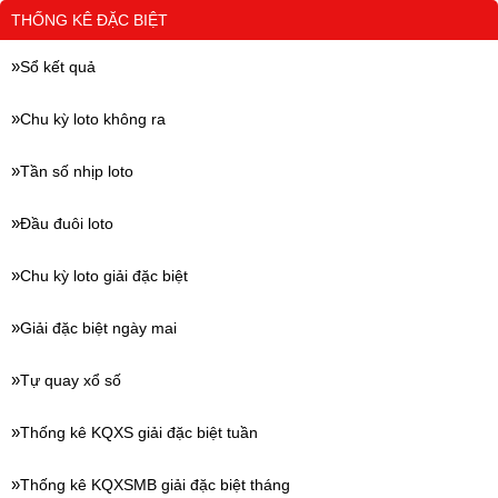
THỐNG KÊ ĐẶC BIỆT
Sổ kết quả
Chu kỳ loto không ra
Tần số nhịp loto
Đầu đuôi loto
Chu kỳ loto giải đặc biệt
Giải đặc biệt ngày mai
Tự quay xổ số
Thống kê KQXS giải đặc biệt tuần
Thống kê KQXSMB giải đặc biệt tháng