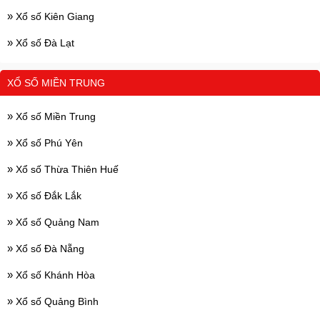
Xổ số Kiên Giang
Xổ số Đà Lạt
XỔ SỐ MIỀN TRUNG
Xổ số Miền Trung
Xổ số Phú Yên
Xổ số Thừa Thiên Huế
Xổ số Đắk Lắk
Xổ số Quảng Nam
Xổ số Đà Nẵng
Xổ số Khánh Hòa
Xổ số Quảng Bình