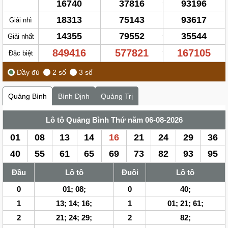
16740
.
37816
.
93196
18313
.
75143
.
93617
Giải nhì
14355
.
79552
.
35544
Giải nhất
849416
.
577821
.
167105
Đặc biệt
Quảng Bình
Bình Định
Quảng Trị
Lô tô Quảng Bình Thứ năm 06-08-2026
01
08
13
14
16
21
24
29
36
40
55
61
65
69
73
82
93
95
Đầu
Lô tô
Đuôi
Lô tô
0
01; 08;
0
40;
1
13; 14; 16;
1
01; 21; 61;
2
21; 24; 29;
2
82;