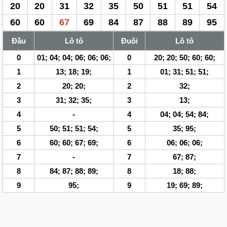
20
20
31
32
35
50
51
51
54
60
60
67
69
84
87
88
89
95
Đầu
Lô tô
Đuôi
Lô tô
0
01; 04; 04; 06; 06; 06;
0
20; 20; 50; 60; 60;
1
13; 18; 19;
1
01; 31; 51; 51;
2
20; 20;
2
32;
3
31; 32; 35;
3
13;
4
-
4
04; 04; 54; 84;
5
50; 51; 51; 54;
5
35; 95;
6
60; 60; 67; 69;
6
06; 06; 06;
7
-
7
67; 87;
8
84; 87; 88; 89;
8
18; 88;
9
95;
9
19; 69; 89;