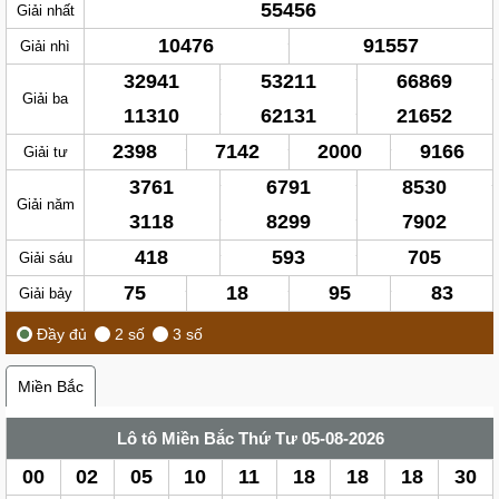
55456
Giải nhất
10476
.
91557
Giải nhì
32941
.
53211
.
66869
.
Giải ba
11310
.
62131
.
21652
2398
.
7142
.
2000
.
9166
Giải tư
3761
.
6791
.
8530
.
Giải năm
3118
.
8299
.
7902
418
.
593
.
705
Giải sáu
75
.
18
.
95
.
83
Giải bảy
Miền Bắc
Lô tô Miền Bắc Thứ Tư 05-08-2026
00
02
05
10
11
18
18
18
30