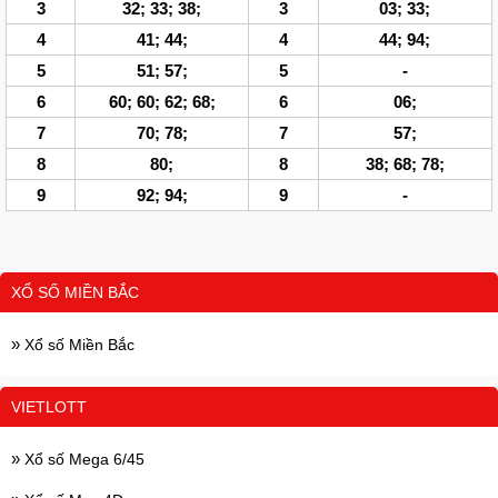
3
32; 33; 38;
3
03; 33;
4
41; 44;
4
44; 94;
5
51; 57;
5
-
6
60; 60; 62; 68;
6
06;
7
70; 78;
7
57;
8
80;
8
38; 68; 78;
9
92; 94;
9
-
XỔ SỐ MIỀN BẮC
Xổ số Miền Bắc
VIETLOTT
Xổ số Mega 6/45