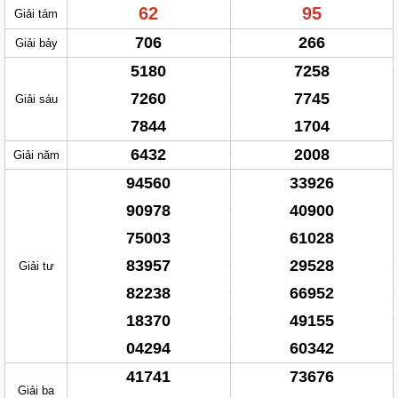
62
.
95
Giải tám
706
.
266
Giải bảy
5180
.
7258
.
7260
.
7745
.
Giải sáu
7844
.
1704
6432
.
2008
Giải năm
94560
.
33926
.
90978
.
40900
.
75003
.
61028
.
83957
.
29528
.
Giải tư
82238
.
66952
.
18370
.
49155
.
04294
.
60342
41741
.
73676
.
Giải ba