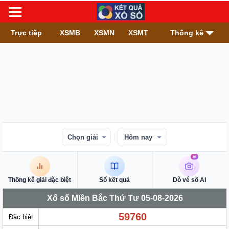
Trực tiếp
XSMB
XSMN
XSMT
Thống kê
Chọn giải
Hôm nay
AI
Thống kê giải đặc biệt
Sổ kết quả
Dò vé số AI
Xổ số Miền Bắc Thứ Tư 05-08-2026
59760
Đặc biệt