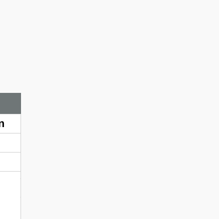
n
.
.