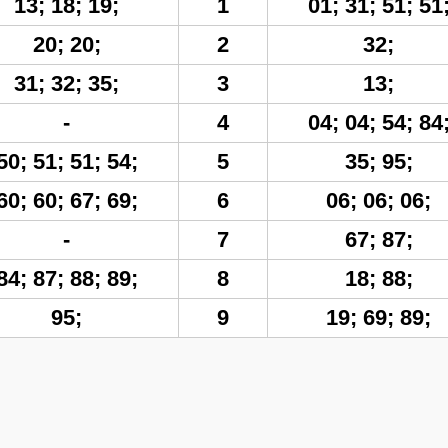
13; 18; 19;
1
01; 31; 51; 51
20; 20;
2
32;
31; 32; 35;
3
13;
-
4
04; 04; 54; 84
50; 51; 51; 54;
5
35; 95;
60; 60; 67; 69;
6
06; 06; 06;
-
7
67; 87;
84; 87; 88; 89;
8
18; 88;
95;
9
19; 69; 89;