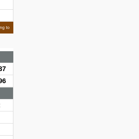
37
96
;