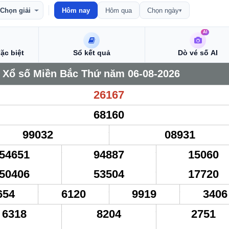
Chọn giải
Hôm nay
Hôm qua
Chọn ngày
AI
ặc biệt
Sổ kết quả
Dò vé số AI
Xổ số Miền Bắc Thứ năm 06-08-2026
26167
68160
99032
.
08931
54651
.
94887
.
15060
50406
.
53504
.
17720
654
.
6120
.
9919
.
3406
6318
.
8204
.
2751