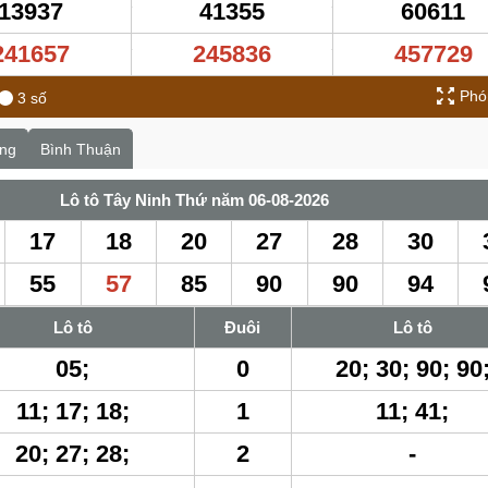
13937
.
41355
.
60611
241657
.
245836
.
457729
ng
Bình Thuận
Lô tô Tây Ninh Thứ năm 06-08-2026
17
18
20
27
28
30
55
57
85
90
90
94
Lô tô
Đuôi
Lô tô
05;
0
20; 30; 90; 90
11; 17; 18;
1
11; 41;
20; 27; 28;
2
-