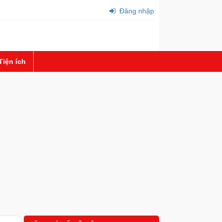
Đăng nhập
Tiện ích