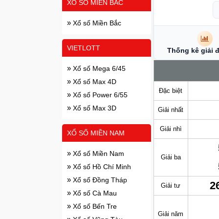
XỔ SỐ MIỀN BẮC
Xổ số Miền Bắc
VIETLOTT
Thống kê giải đ
Xổ số Mega 6/45
Xổ số Max 4D
Đặc biệt
Xổ số Power 6/55
Xổ số Max 3D
Giải nhất
Giải nhì
XỔ SỐ MIỀN NAM
Xổ số Miền Nam
Giải ba
Xổ số Hồ Chí Minh
Xổ số Đồng Tháp
2
Giải tư
Xổ số Cà Mau
Xổ số Bến Tre
Giải năm