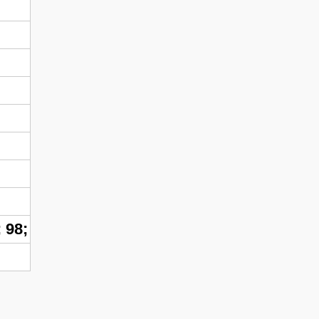
; 98;