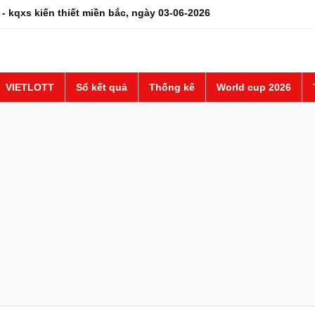
- kqxs kiến thiết miền bắc, ngày 03-06-2026
VIETLOTT
Sổ kết quả
Thống kê
World cup 2026