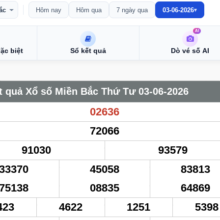
ắc
Hôm nay
Hôm qua
7 ngày qua
03-06-2026
AI
ặc biệt
Sổ kết quả
Dò vé số AI
t quả
Xổ số Miền Bắc Thứ Tư 03-06-2026
02636
72066
91030
.
93579
33370
.
45058
.
83813
75138
.
08835
.
64869
423
.
4622
.
1251
.
5398