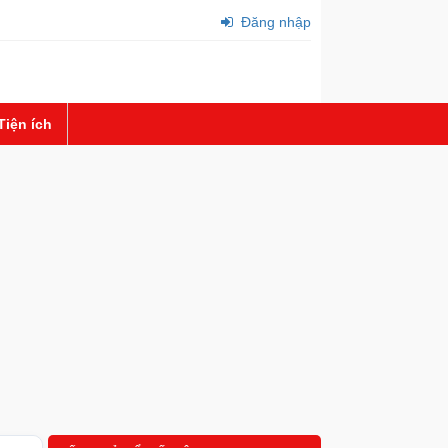
Đăng nhập
Tiện ích