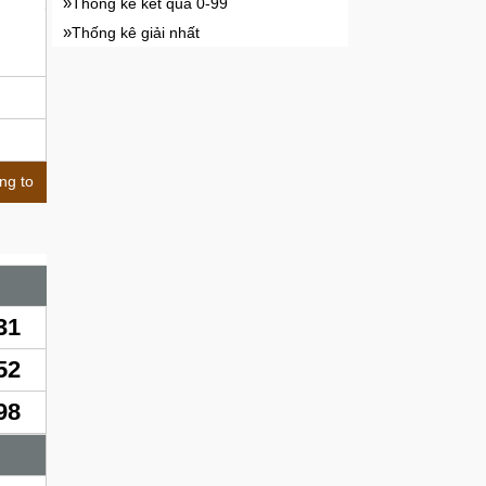
Thống kê kết quả 0-99
.
Thống kê giải nhất
31
52
98