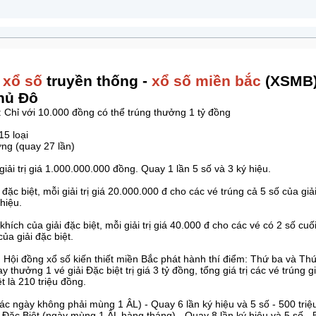
g
xổ số
truyền thống -
xổ số miền bắc
(XSMB
hủ Đô
 Chỉ với 10.000 đồng có thể trúng thưởng 1 tỷ đồng
15 loại
ởng (quay 27 lần)
 giải trị giá 1.000.000.000 đồng. Quay 1 lần 5 số và 3 ký hiệu.
 đặc biệt, mỗi giải trị giá 20.000.000 đ cho các vé trúng cả 5 số của giả
hiệu.
hích của giải đặc biệt, mỗi giải trị giá 40.000 đ cho các vé có 2 số cuố
của giải đặc biệt.
 Hội đồng xổ số kiến thiết miền Bắc phát hành thí điểm: Thứ ba và Th
thưởng 1 vé giải Đặc biệt trị giá 3 tỷ đồng, tổng giá trị các vé trúng gi
t là 210 triệu đồng.
(các ngày không phải mùng 1 ÂL) - Quay 6 lần ký hiệu và 5 số - 500 triệ
i Đặc Biệt (ngày mùng 1 ÂL hàng tháng) - Quay 8 lần ký hiệu và 5 số - 