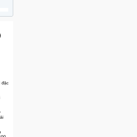
)
i đặc
i
ứ
ải
u
500