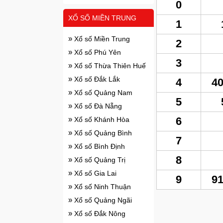
0
XỔ SỐ MIỀN TRUNG
1
Xổ số Miền Trung
2
Xổ số Phú Yên
3
Xổ số Thừa Thiên Huế
Xổ số Đắk Lắk
4
40
Xổ số Quảng Nam
5
Xổ số Đà Nẵng
6
Xổ số Khánh Hòa
Xổ số Quảng Bình
7
Xổ số Bình Định
8
Xổ số Quảng Trị
Xổ số Gia Lai
9
91
Xổ số Ninh Thuận
Xổ số Quảng Ngãi
Xổ số Đắk Nông