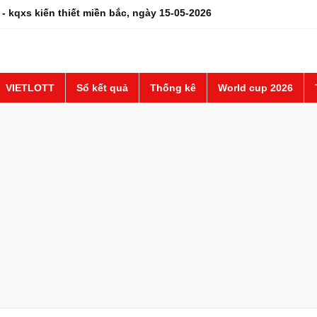
- kqxs kiến thiết miền bắc, ngày 15-05-2026
VIETLOTT
Sổ kết quả
Thống kê
World cup 2026