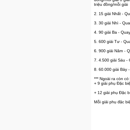
triệu đồng/mỗi giải
2. 15 giải Nhất - Qu
3. 30 giải Nhì - Qua
4. 90 giải Ba - Quay
5. 600 giải Tư - Qu
6. 900 giải Năm - Q
7. 4.500 giải Sáu -
8. 60.000 giải Bảy 
*** Ngoài ra còn có:
+ 9 giải phụ Đặc b
+ 12 giải phụ Đặc 
Mỗi giải phụ đặc biệ