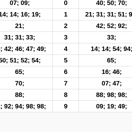
07; 09;
0
40; 50; 70;
14; 14; 16; 19;
1
21; 31; 31; 51; 
21;
2
42; 52; 92;
31; 31; 33;
3
33;
; 42; 46; 47; 49;
4
14; 14; 54; 94
50; 51; 52; 54;
5
65;
65;
6
16; 46;
70;
7
07; 47;
88;
8
88; 98; 98;
; 92; 94; 98; 98;
9
09; 19; 49;