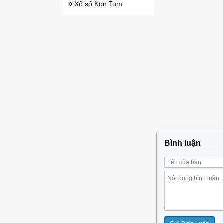
Xổ số Kon Tum
Bình luận