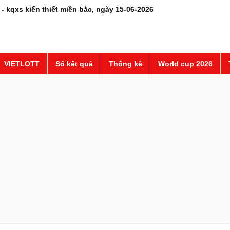
- kqxs kiến thiết miền bắc, ngày 15-06-2026
VIETLOTT
Sổ kết quả
Thống kê
World cup 2026