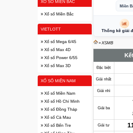
XỔ SỐ MIỀN BẮC
Miền B
Xổ số Miền Bắc
VIETLOTT
Thống kê giải đ
Xổ số Mega 6/45
»
XSMB
Xổ số Max 4D
Kế
Xổ số Power 6/55
Xổ số Max 3D
Đặc biệt
Giải nhất
XỔ SỐ MIỀN NAM
Giải nhì
Xổ số Miền Nam
Xổ số Hồ Chí Minh
Giải ba
Xổ số Đồng Tháp
Xổ số Cà Mau
1
Xổ số Bến Tre
Giải tư