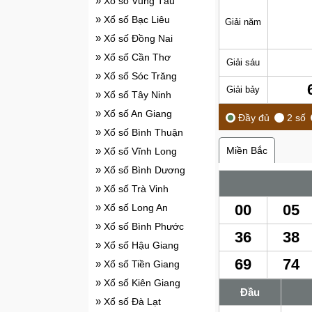
Xổ số Vũng Tàu
Xổ số Bạc Liêu
Giải năm
Xổ số Đồng Nai
Xổ số Cần Thơ
Giải sáu
Xổ số Sóc Trăng
Giải bảy
Xổ số Tây Ninh
Xổ số An Giang
Xổ số Bình Thuận
Miền Bắc
Xổ số Vĩnh Long
Xổ số Bình Dương
Xổ số Trà Vinh
00
05
Xổ số Long An
Xổ số Bình Phước
36
38
Xổ số Hậu Giang
69
74
Xổ số Tiền Giang
Xổ số Kiên Giang
Đầu
Xổ số Đà Lạt