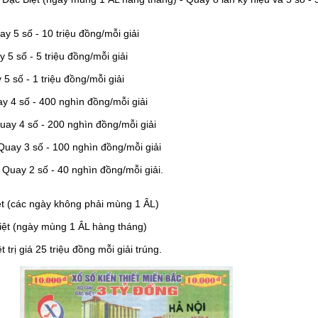
ay 5 số - 10 triệu đồng/mỗi giải
y 5 số - 5 triệu đồng/mỗi giải
 5 số - 1 triệu đồng/mỗi giải
ay 4 số - 400 nghìn đồng/mỗi giải
uay 4 số - 200 nghìn đồng/mỗi giải
 Quay 3 số - 100 nghìn đồng/mỗi giải
- Quay 2 số - 40 nghìn đồng/mỗi giải.
iệt (các ngày không phải mùng 1 ÂL)
biệt (ngày mùng 1 ÂL hàng tháng)
t trị giá 25 triệu đồng mỗi giải trúng.