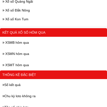
Xổ số Quảng Ngãi
Xổ số Đắk Nông
Xổ số Kon Tum
KẾT QUẢ XỔ SỐ HÔM QUA
XSMB hôm qua
XSMN hôm qua
XSMT hôm qua
THỐNG KÊ ĐẶC BIỆT
Sổ kết quả
Chu kỳ loto không ra