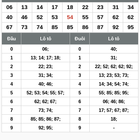
06
13
14
17
18
22
23
31
34
40
46
52
53
54
55
57
62
62
67
73
74
85
85
86
87
92
95
Đầu
Lô tô
Đuôi
Lô tô
0
06;
0
40;
1
13; 14; 17; 18;
1
31;
2
22; 23;
2
22; 52; 62; 62; 92;
3
31; 34;
3
13; 23; 53; 73;
4
40; 46;
4
14; 34; 54; 74;
5
52; 53; 54; 55; 57;
5
55; 85; 85; 95;
6
62; 62; 67;
6
06; 46; 86;
7
73; 74;
7
17; 57; 67; 87;
8
85; 85; 86; 87;
8
18;
9
92; 95;
9
-