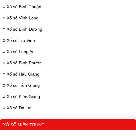
Xổ số Bình Thuận
Xổ số Vĩnh Long
Xổ số Bình Dương
Xổ số Trà Vinh
Xổ số Long An
Xổ số Bình Phước
Xổ số Hậu Giang
Xổ số Tiền Giang
Xổ số Kiên Giang
Xổ số Đà Lạt
XỔ SỐ MIỀN TRUNG