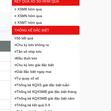
KẾT QUẢ XỔ SỐ HÔM QUA
XSMB hôm qua
XSMN hôm qua
XSMT hôm qua
THỐNG KÊ ĐẶC BIỆT
Sổ kết quả
Chu kỳ loto không ra
Tần số nhịp loto
Đầu đuôi loto
Chu kỳ loto giải đặc biệt
Giải đặc biệt ngày mai
Tự quay xổ số
.
Thống kê KQXS giải đặc biệt tuần
Thống kê KQXSMB giải đặc biệt tháng
Thống kê KQXSMB giải đặc biệt năm
Thống kê kết quả 0-9