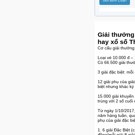
Giải thưởn
hay xổ số T
Cơ cấu giải thưởng:
Loại vé 10.000 đ – 
Có 66.500 giải thư
3 giải đặc biệt: mỗi
12 giải phụ của giải
biệt nhưng khác ký 
15.000 giải khuyến k
trùng với 2 số cuối 
Từ ngày 1/10/2017,
năm hàng tuần, quay 
phụ của giải đặc biệ
1. 6 giải Đặc Biệt 
đồng/mỗi giải 8 giả