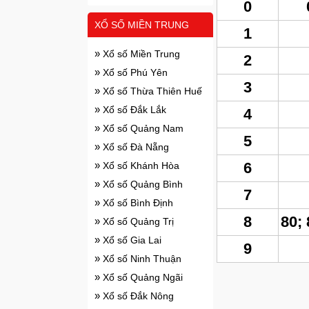
0
XỔ SỐ MIỀN TRUNG
1
Xổ số Miền Trung
2
Xổ số Phú Yên
3
Xổ số Thừa Thiên Huế
Xổ số Đắk Lắk
4
Xổ số Quảng Nam
5
Xổ số Đà Nẵng
6
Xổ số Khánh Hòa
Xổ số Quảng Bình
7
Xổ số Bình Định
8
80; 
Xổ số Quảng Trị
Xổ số Gia Lai
9
Xổ số Ninh Thuận
Xổ số Quảng Ngãi
Xổ số Đắk Nông