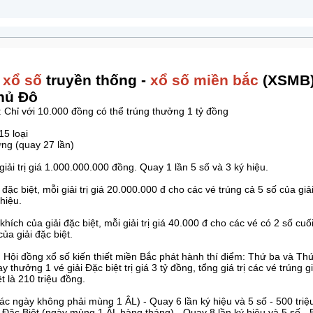
g
xổ số
truyền thống -
xổ số miền bắc
(XSMB
hủ Đô
 Chỉ với 10.000 đồng có thể trúng thưởng 1 tỷ đồng
15 loại
ởng (quay 27 lần)
 giải trị giá 1.000.000.000 đồng. Quay 1 lần 5 số và 3 ký hiệu.
 đặc biệt, mỗi giải trị giá 20.000.000 đ cho các vé trúng cả 5 số của giả
hiệu.
hích của giải đặc biệt, mỗi giải trị giá 40.000 đ cho các vé có 2 số cuố
của giải đặc biệt.
 Hội đồng xổ số kiến thiết miền Bắc phát hành thí điểm: Thứ ba và Th
thưởng 1 vé giải Đặc biệt trị giá 3 tỷ đồng, tổng giá trị các vé trúng gi
t là 210 triệu đồng.
(các ngày không phải mùng 1 ÂL) - Quay 6 lần ký hiệu và 5 số - 500 triệ
i Đặc Biệt (ngày mùng 1 ÂL hàng tháng) - Quay 8 lần ký hiệu và 5 số - 