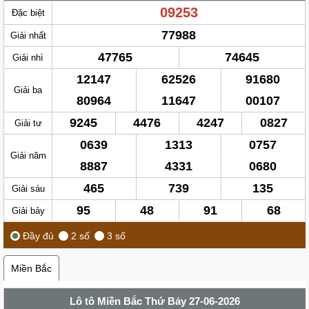
09253
Đặc biệt
77988
Giải nhất
47765
.
74645
Giải nhì
12147
.
62526
.
91680
.
Giải ba
80964
.
11647
.
00107
9245
.
4476
.
4247
.
0827
Giải tư
0639
.
1313
.
0757
.
Giải năm
8887
.
4331
.
0680
465
.
739
.
135
Giải sáu
95
.
48
.
91
.
68
Giải bảy
Miền Bắc
Lô tô Miền Bắc Thứ Bảy 27-06-2026