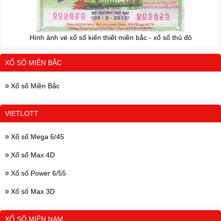
Hình ảnh vé xổ số kiến thiết miền bắc - xổ số thủ đô
XỔ SỐ MIỀN BẮC
Xổ số Miền Bắc
VIETLOTT
Xổ số Mega 6/45
Xổ số Max 4D
Xổ số Power 6/55
Xổ số Max 3D
XỔ SỐ MIỀN NAM