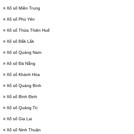
Xổ số Miền Trung
Xổ số Phú Yên
Xổ số Thừa Thiên Huế
Xổ số Đắk Lắk
Xổ số Quảng Nam
Xổ số Đà Nẵng
Xổ số Khánh Hòa
Xổ số Quảng Bình
Xổ số Bình Định
Xổ số Quảng Trị
Xổ số Gia Lai
Xổ số Ninh Thuận