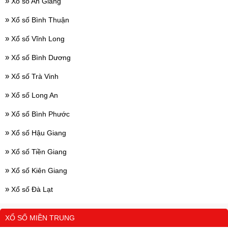
Xổ số An Giang
Xổ số Bình Thuận
Xổ số Vĩnh Long
Xổ số Bình Dương
Xổ số Trà Vinh
Xổ số Long An
Xổ số Bình Phước
Xổ số Hậu Giang
Xổ số Tiền Giang
Xổ số Kiên Giang
Xổ số Đà Lạt
XỔ SỐ MIỀN TRUNG