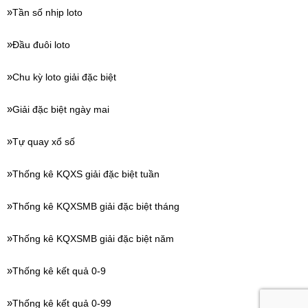
Tần số nhịp loto
Đầu đuôi loto
Chu kỳ loto giải đặc biệt
Giải đặc biệt ngày mai
Tự quay xổ số
Thống kê KQXS giải đặc biệt tuần
Thống kê KQXSMB giải đặc biệt tháng
Thống kê KQXSMB giải đặc biệt năm
Thống kê kết quả 0-9
Thống kê kết quả 0-99