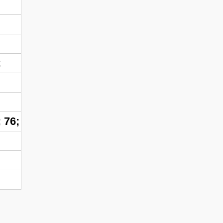
;
; 76;