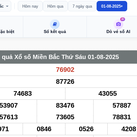
ắc
Hôm nay
Hôm qua
7 ngày qua
01-08-2025
AI
ặc biệt
Sổ kết quả
Dò vé số AI
 quả
Xổ số Miền Bắc Thứ Sáu 01-08-2025
76902
87726
74683
.
43055
53907
.
83476
.
57887
57613
.
73605
.
78831
971
.
0846
.
0526
.
4208