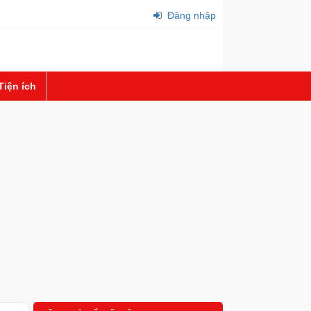
Đăng nhập
Tiện ích