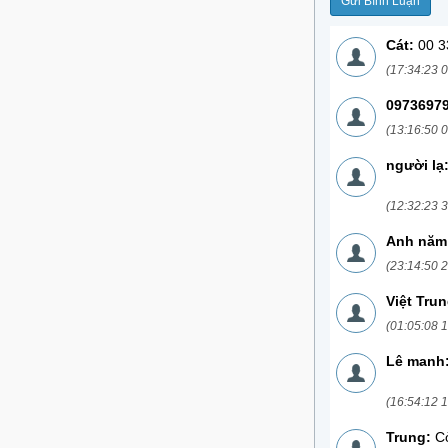
Cát:
00 3
(17:34:23 
0973697
(13:16:50 
người lạ
(12:32:23 
Anh năm
(23:14:50 
Việt Tru
(01:05:08 
Lê manh
(16:54:12 
Trung:
C