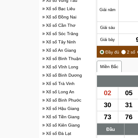
Xổ số Vũng Tàu
Xổ số Bạc Liêu
Giải năm
Xổ số Đồng Nai
Xổ số Cần Thơ
Giải sáu
Xổ số Sóc Trăng
Giải bảy
Xổ số Tây Ninh
Xổ số An Giang
Xổ số Bình Thuận
Miền Bắc
Xổ số Vĩnh Long
Xổ số Bình Dương
Xổ số Trà Vinh
02
05
Xổ số Long An
Xổ số Bình Phước
30
31
Xổ số Hậu Giang
73
76
Xổ số Tiền Giang
Xổ số Kiên Giang
Đầu
Xổ số Đà Lạt