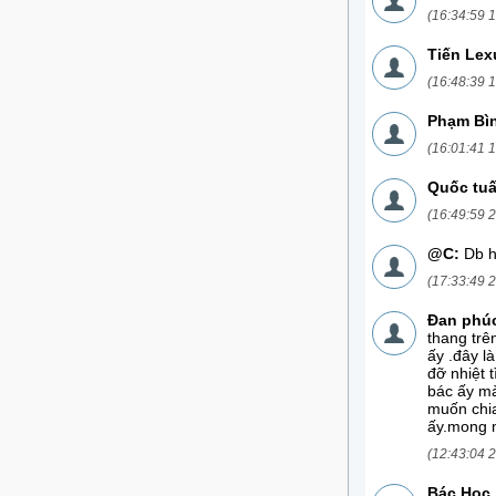
(16:34:59 
Tiến Lex
(16:48:39 
Phạm Bì
(16:01:41 
Quốc tu
(16:49:59 
@C:
Db h
(17:33:49 
Đan phú
thang trê
ấy .đây l
đỡ nhiệt 
bác ấy mà
muốn chia
ấy.mong 
(12:43:04 
Bác Học 