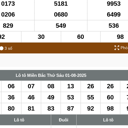
0173
.
5181
.
9953
0206
.
0680
.
6499
829
.
549
.
536
92
.
30
.
60
.
98
Lô tô Miền Bắc Thứ Sáu 01-08-2025
06
07
08
13
26
26
36
46
49
53
55
60
80
81
83
87
92
98
Lô tô
Đuôi
Lô tô