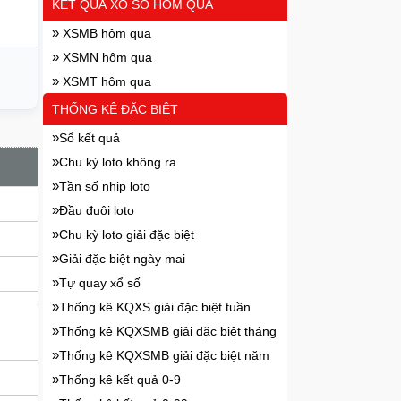
KẾT QUẢ XỔ SỐ HÔM QUA
XSMB hôm qua
XSMN hôm qua
XSMT hôm qua
THỐNG KÊ ĐẶC BIỆT
Sổ kết quả
Chu kỳ loto không ra
Tần số nhịp loto
Đầu đuôi loto
Chu kỳ loto giải đặc biệt
Giải đặc biệt ngày mai
Tự quay xổ số
.
Thống kê KQXS giải đặc biệt tuần
Thống kê KQXSMB giải đặc biệt tháng
Thống kê KQXSMB giải đặc biệt năm
Thống kê kết quả 0-9