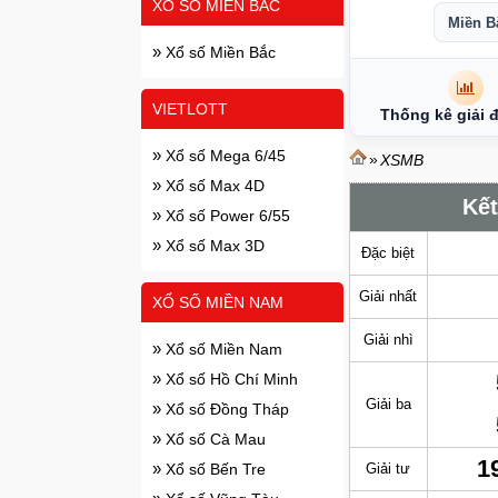
XỔ SỐ MIỀN BẮC
Miền B
Xổ số Miền Bắc
VIETLOTT
Thống kê giải đ
Xổ số Mega 6/45
»
XSMB
Xổ số Max 4D
Kết
Xổ số Power 6/55
Xổ số Max 3D
Đặc biệt
Giải nhất
XỔ SỐ MIỀN NAM
Giải nhì
Xổ số Miền Nam
Xổ số Hồ Chí Minh
Giải ba
Xổ số Đồng Tháp
Xổ số Cà Mau
1
Xổ số Bến Tre
Giải tư