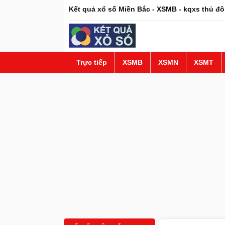
Kết quả xổ số Miền Bắc - XSMB - kqxs thủ đô 
Trực tiếp
XSMB
XSMN
XSMT