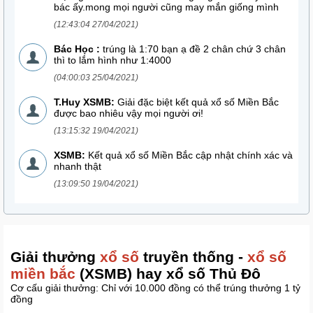
bác ấy.mong mọi người cũng may mắn giống mình
(12:43:04 27/04/2021)
Bác Học :
trúng là 1:70 bạn ạ đề 2 chân chứ 3 chân
thì to lắm hình như 1:4000
(04:00:03 25/04/2021)
T.Huy XSMB:
Giải đặc biệt kết quả xổ số Miền Bắc
được bao nhiêu vậy mọi người ơi!
(13:15:32 19/04/2021)
XSMB:
Kết quả xổ số Miền Bắc cập nhật chính xác và
nhanh thật
(13:09:50 19/04/2021)
Giải thưởng
xổ số
truyền thống -
xổ số
miền bắc
(XSMB) hay xổ số Thủ Đô
Cơ cấu giải thưởng: Chỉ với 10.000 đồng có thể trúng thưởng 1 tỷ
đồng