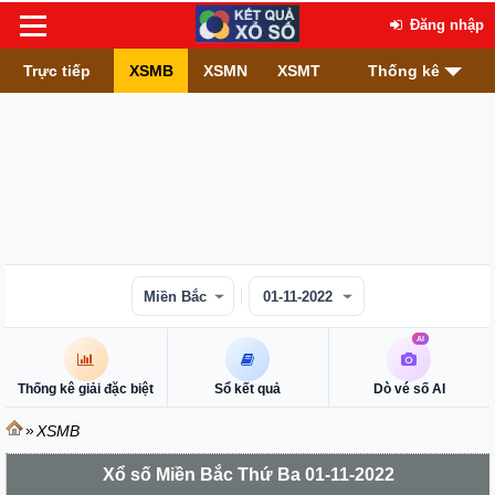
Đăng nhập
Trực tiếp
XSMB
XSMN
XSMT
Thống kê
Miền Bắc
01-11-2022
AI
Thống kê giải đặc biệt
Sổ kết quả
Dò vé số AI
»
XSMB
Xổ số Miền Bắc Thứ Ba 01-11-2022