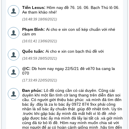
Tiến Lexus:
Hôm nay đề 76. 16. 06. Bạch Thủ lô 06.
Ae tham khảo nhé!
(16:48:39 18/06/2021)
Phạm Bình:
Ai cho e xin con số kép chuẩn với nhé
cảm ơn
(16:01:41 13/06/2021)
Quốc tuấn:
Ai cho e xin con bạch thủ đề với
(16:49:59 28/05/2021)
@C:
Db hom nay ngay 22/5/21 đê vê70 ba cang la
070
(17:33:49 22/05/2021)
Đan phúc:
Lô đề củng cần có cái duyên. Cũng cái
duyên khi một lần tình cờ lang thang trên diễn đàn soi
cầu. Có người giới thiệu bác phúc .và mình đả tìm đến
bác ấy .đây là za lo bác ấy 0972 874 9xx phải công
nhận là số bác ấy chuẩn thật .giúp đỡ nhiệt tình. Uy tín
.trước khi gặp bác ấy mình đả mất hết vì lô đề .nhờ
gặp được bác ấy mà mình đả lấy lại tất cả .và giờ mình
củng đả từ bỏ lô đề. Hôm nay mình muốn chia sẻ với
mọi người để ai có hoàn cảnh giống mình .hãy tìm đến