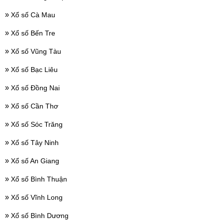
Xổ số Cà Mau
Xổ số Bến Tre
Xổ số Vũng Tàu
Xổ số Bạc Liêu
Xổ số Đồng Nai
Xổ số Cần Thơ
Xổ số Sóc Trăng
Xổ số Tây Ninh
Xổ số An Giang
Xổ số Bình Thuận
Xổ số Vĩnh Long
Xổ số Bình Dương