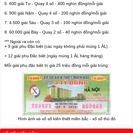
5. 600 giải Tư - Quay 4 số - 400 nghìn đồng/mỗi giải
6. 900 giải Năm - Quay 4 số - 200 nghìn đồng/mỗi giải
7. 4.500 giải Sáu - Quay 3 số - 100 nghìn đồng/mỗi giải
8. 60.000 giải Bảy - Quay 2 số - 40 nghìn đồng/mỗi giải.
*** Ngoài ra còn có:
+ 9 giải phụ Đặc biệt (các ngày không phải mùng 1 ÂL)
+ 12 giải phụ Đặc biệt (ngày mùng 1 ÂL hàng tháng)
Mỗi giải phụ đặc biệt trị giá 25 triệu đồng mỗi giải trúng.
Hình ảnh vé xổ số kiến thiết miền bắc - xổ số thủ đô