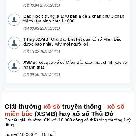
(12:43:04 27/04/2021)
Bác Học :
trúng là 1:70 bạn ạ đề 2 chân chứ 3 chân
thì to lắm hình như 1:4000
(04:00:03 25/04/2021)
T.Huy XSMB:
Giải đặc biệt kết quả xổ số Miền Bắc
được bao nhiêu vậy mọi người ơi!
(13:15:32 19/04/2021)
XSMB:
Kết quả xổ số Miền Bắc cập nhật chính xác và
nhanh thật
(13:09:50 19/04/2021)
Giải thưởng
xổ số
truyền thống -
xổ số
miền bắc
(XSMB) hay xổ số Thủ Đô
Cơ cấu giải thưởng: Chỉ với 10.000 đồng có thể trúng thưởng 1 tỷ
đồng
Loại vé 10.000 đ – 15 loại