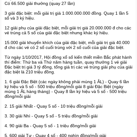
Có 66.500 giải thưởng (quay 27 lần)
3 giải đặc biệt: mỗi giải trị giá 1.000.000.000 đồng. Quay 1 lần 5
số và 3 ký hiệu.
12 giải phụ của giải đặc biệt, mỗi giải trị giá 20.000.000 đ cho các
vé trúng cả 5 số của giải đặc biệt nhưng khác ký hiệu.
15.000 giải khuyến khích của giải đặc biệt, mỗi giải trị giá 40.000
đ cho các vé có 2 số cuối trùng với 2 số cuối của giải đặc biệt.
Từ ngày 1/10/2017, Hội đồng xổ số kiến thiết miền Bắc phát hành
thí điểm: Thứ ba và Thứ năm hàng tuần, quay thưởng 1 vé giải
Đặc biệt trị giá 3 tỷ đồng, tổng giá trị các vé trúng giải phụ của giải
đặc biệt là 210 triệu đồng.
1. 6 giải Đặc Biệt (các ngày không phải mùng 1 ÂL) - Quay 6 lần
ký hiệu và 5 số - 500 triệu đồng/mỗi giải 8 giải Đặc Biệt (ngày
mùng 1 ÂL hàng tháng) - Quay 8 lần ký hiệu và 5 số - 500 triệu
đồng/mỗi giải
2. 15 giải Nhất - Quay 5 số - 10 triệu đồng/mỗi giải
3. 30 giải Nhì - Quay 5 số - 5 triệu đồng/mỗi giải
4. 90 giải Ba - Quay 5 số - 1 triệu đồng/mỗi giải
5. 600 giải Tư - Quay 4 số - 400 nghìn đồng/mỗi giải