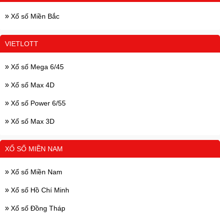
Xổ số Miền Bắc
VIETLOTT
Xổ số Mega 6/45
Xổ số Max 4D
Xổ số Power 6/55
Xổ số Max 3D
XỔ SỐ MIỀN NAM
Xổ số Miền Nam
Xổ số Hồ Chí Minh
Xổ số Đồng Tháp