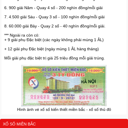
6. 900 giải Năm - Quay 4 số - 200 nghìn đồng/mỗi giải
7. 4.500 giải Sáu - Quay 3 số - 100 nghìn đồng/mỗi giải
8. 60.000 giải Bảy - Quay 2 số - 40 nghìn đồng/mỗi giải.
*** Ngoài ra còn có:
+ 9 giải phụ Đặc biệt (các ngày không phải mùng 1 ÂL)
+ 12 giải phụ Đặc biệt (ngày mùng 1 ÂL hàng tháng)
Mỗi giải phụ đặc biệt trị giá 25 triệu đồng mỗi giải trúng.
Hình ảnh vé xổ số kiến thiết miền bắc - xổ số thủ đô
XỔ SỐ MIỀN BẮC