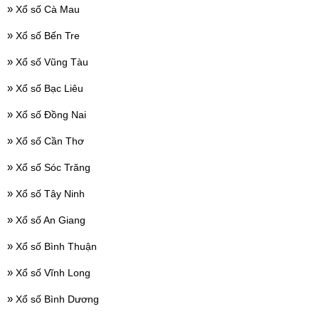
Xổ số Cà Mau
Xổ số Bến Tre
Xổ số Vũng Tàu
Xổ số Bạc Liêu
Xổ số Đồng Nai
Xổ số Cần Thơ
Xổ số Sóc Trăng
Xổ số Tây Ninh
Xổ số An Giang
Xổ số Bình Thuận
Xổ số Vĩnh Long
Xổ số Bình Dương