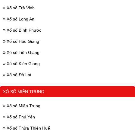
Xổ số Trà Vinh
Xổ số Long An
Xổ số Bình Phước
Xổ số Hậu Giang
Xổ số Tiền Giang
Xổ số Kiên Giang
Xổ số Đà Lạt
XỔ SỐ MIỀN TRUNG
Xổ số Miền Trung
Xổ số Phú Yên
Xổ số Thừa Thiên Huế