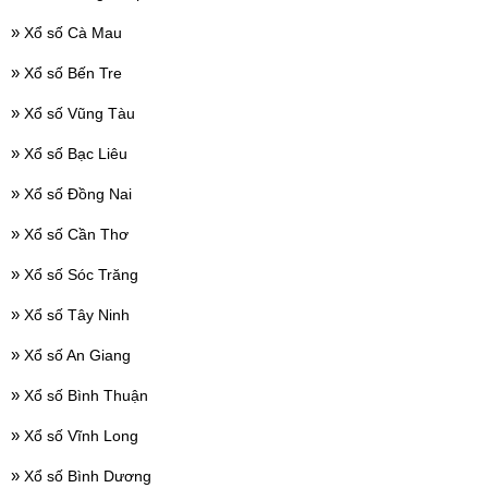
Xổ số Cà Mau
Xổ số Bến Tre
Xổ số Vũng Tàu
Xổ số Bạc Liêu
Xổ số Đồng Nai
Xổ số Cần Thơ
Xổ số Sóc Trăng
Xổ số Tây Ninh
Xổ số An Giang
Xổ số Bình Thuận
Xổ số Vĩnh Long
Xổ số Bình Dương