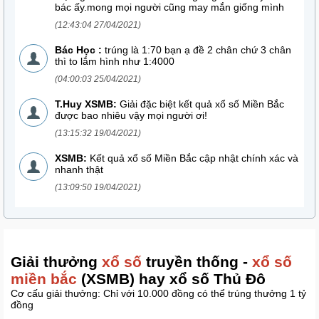
bác ấy.mong mọi người cũng may mắn giống mình
(12:43:04 27/04/2021)
Bác Học :
trúng là 1:70 bạn ạ đề 2 chân chứ 3 chân
thì to lắm hình như 1:4000
(04:00:03 25/04/2021)
T.Huy XSMB:
Giải đặc biệt kết quả xổ số Miền Bắc
được bao nhiêu vậy mọi người ơi!
(13:15:32 19/04/2021)
XSMB:
Kết quả xổ số Miền Bắc cập nhật chính xác và
nhanh thật
(13:09:50 19/04/2021)
Giải thưởng
xổ số
truyền thống -
xổ số
miền bắc
(XSMB) hay xổ số Thủ Đô
Cơ cấu giải thưởng: Chỉ với 10.000 đồng có thể trúng thưởng 1 tỷ
đồng