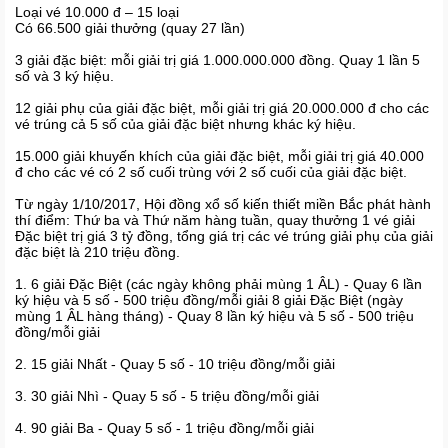
Loại vé 10.000 đ – 15 loại
Có 66.500 giải thưởng (quay 27 lần)
3 giải đặc biệt: mỗi giải trị giá 1.000.000.000 đồng. Quay 1 lần 5
số và 3 ký hiệu.
12 giải phụ của giải đặc biệt, mỗi giải trị giá 20.000.000 đ cho các
vé trúng cả 5 số của giải đặc biệt nhưng khác ký hiệu.
15.000 giải khuyến khích của giải đặc biệt, mỗi giải trị giá 40.000
đ cho các vé có 2 số cuối trùng với 2 số cuối của giải đặc biệt.
Từ ngày 1/10/2017, Hội đồng xổ số kiến thiết miền Bắc phát hành
thí điểm: Thứ ba và Thứ năm hàng tuần, quay thưởng 1 vé giải
Đặc biệt trị giá 3 tỷ đồng, tổng giá trị các vé trúng giải phụ của giải
đặc biệt là 210 triệu đồng.
1. 6 giải Đặc Biệt (các ngày không phải mùng 1 ÂL) - Quay 6 lần
ký hiệu và 5 số - 500 triệu đồng/mỗi giải 8 giải Đặc Biệt (ngày
mùng 1 ÂL hàng tháng) - Quay 8 lần ký hiệu và 5 số - 500 triệu
đồng/mỗi giải
2. 15 giải Nhất - Quay 5 số - 10 triệu đồng/mỗi giải
3. 30 giải Nhì - Quay 5 số - 5 triệu đồng/mỗi giải
4. 90 giải Ba - Quay 5 số - 1 triệu đồng/mỗi giải