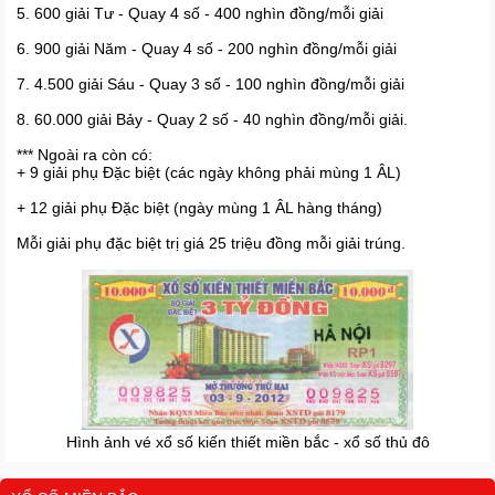
5. 600 giải Tư - Quay 4 số - 400 nghìn đồng/mỗi giải
6. 900 giải Năm - Quay 4 số - 200 nghìn đồng/mỗi giải
7. 4.500 giải Sáu - Quay 3 số - 100 nghìn đồng/mỗi giải
8. 60.000 giải Bảy - Quay 2 số - 40 nghìn đồng/mỗi giải.
*** Ngoài ra còn có:
+ 9 giải phụ Đặc biệt (các ngày không phải mùng 1 ÂL)
+ 12 giải phụ Đặc biệt (ngày mùng 1 ÂL hàng tháng)
Mỗi giải phụ đặc biệt trị giá 25 triệu đồng mỗi giải trúng.
Hình ảnh vé xổ số kiến thiết miền bắc - xổ số thủ đô