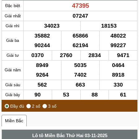
47395
Đặc biệt
07247
Giải nhất
34023
.
18153
Giải nhì
35882
.
65866
.
48022
.
Giải ba
90244
.
62194
.
99227
0370
.
2760
.
2834
.
9471
Giải tư
8949
.
5035
.
0464
.
Giải năm
9264
.
7402
.
8918
562
.
663
.
330
Giải sáu
90
.
53
.
88
.
61
Giải bảy
Miền Bắc
Lô tô Miền Bắc Thứ Hai 03-11-2025