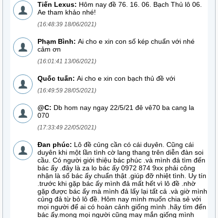
Tiến Lexus:
Hôm nay đề 76. 16. 06. Bạch Thủ lô 06.
Ae tham khảo nhé!
(16:48:39 18/06/2021)
Phạm Bình:
Ai cho e xin con số kép chuẩn với nhé
cảm ơn
(16:01:41 13/06/2021)
Quốc tuấn:
Ai cho e xin con bạch thủ đề với
(16:49:59 28/05/2021)
@C:
Db hom nay ngay 22/5/21 đê vê70 ba cang la
070
(17:33:49 22/05/2021)
Đan phúc:
Lô đề củng cần có cái duyên. Cũng cái
duyên khi một lần tình cờ lang thang trên diễn đàn soi
cầu. Có người giới thiệu bác phúc .và mình đả tìm đến
bác ấy .đây là za lo bác ấy 0972 874 9xx phải công
nhận là số bác ấy chuẩn thật .giúp đỡ nhiệt tình. Uy tín
.trước khi gặp bác ấy mình đả mất hết vì lô đề .nhờ
gặp được bác ấy mà mình đả lấy lại tất cả .và giờ mình
củng đả từ bỏ lô đề. Hôm nay mình muốn chia sẻ với
mọi người để ai có hoàn cảnh giống mình .hãy tìm đến
bác ấy.mong mọi người cũng may mắn giống mình