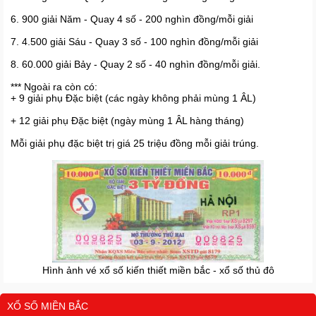
6. 900 giải Năm - Quay 4 số - 200 nghìn đồng/mỗi giải
7. 4.500 giải Sáu - Quay 3 số - 100 nghìn đồng/mỗi giải
8. 60.000 giải Bảy - Quay 2 số - 40 nghìn đồng/mỗi giải.
*** Ngoài ra còn có:
+ 9 giải phụ Đặc biệt (các ngày không phải mùng 1 ÂL)
+ 12 giải phụ Đặc biệt (ngày mùng 1 ÂL hàng tháng)
Mỗi giải phụ đặc biệt trị giá 25 triệu đồng mỗi giải trúng.
Hình ảnh vé xổ số kiến thiết miền bắc - xổ số thủ đô
XỔ SỐ MIỀN BẮC