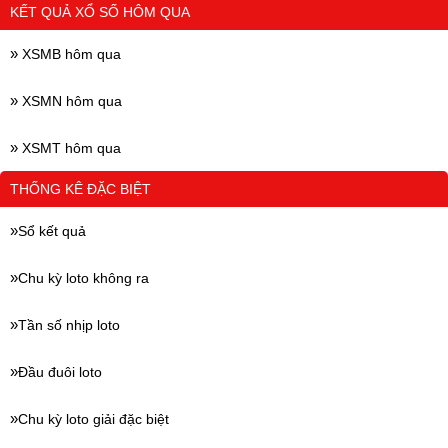
KẾT QUẢ XỔ SỐ HÔM QUA
XSMB hôm qua
XSMN hôm qua
XSMT hôm qua
THỐNG KÊ ĐẶC BIỆT
Sổ kết quả
Chu kỳ loto không ra
Tần số nhịp loto
Đầu đuôi loto
Chu kỳ loto giải đặc biệt