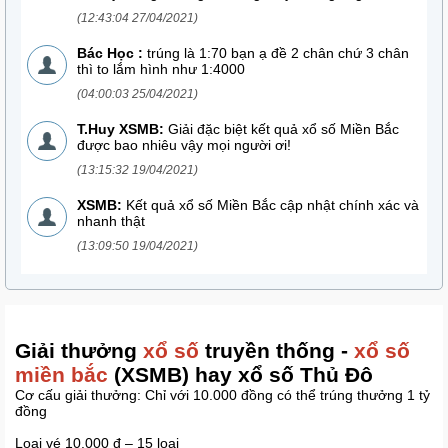
(12:43:04 27/04/2021)
Bác Học :
trúng là 1:70 bạn ạ đề 2 chân chứ 3 chân
thì to lắm hình như 1:4000
(04:00:03 25/04/2021)
T.Huy XSMB:
Giải đặc biệt kết quả xổ số Miền Bắc
được bao nhiêu vậy mọi người ơi!
(13:15:32 19/04/2021)
XSMB:
Kết quả xổ số Miền Bắc cập nhật chính xác và
nhanh thật
(13:09:50 19/04/2021)
Giải thưởng
xổ số
truyền thống -
xổ số
miền bắc
(XSMB) hay xổ số Thủ Đô
Cơ cấu giải thưởng: Chỉ với 10.000 đồng có thể trúng thưởng 1 tỷ
đồng
Loại vé 10.000 đ – 15 loại