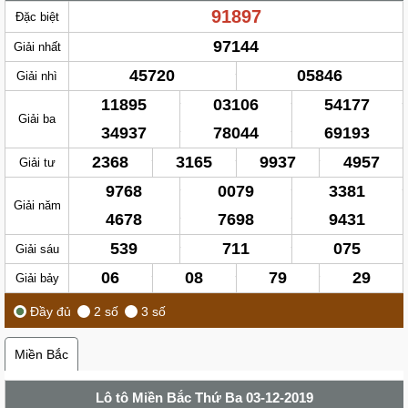
91897
Đặc biệt
97144
Giải nhất
45720
.
05846
Giải nhì
11895
.
03106
.
54177
.
Giải ba
34937
.
78044
.
69193
2368
.
3165
.
9937
.
4957
Giải tư
9768
.
0079
.
3381
.
Giải năm
4678
.
7698
.
9431
539
.
711
.
075
Giải sáu
06
.
08
.
79
.
29
Giải bảy
Miền Bắc
Lô tô Miền Bắc Thứ Ba 03-12-2019