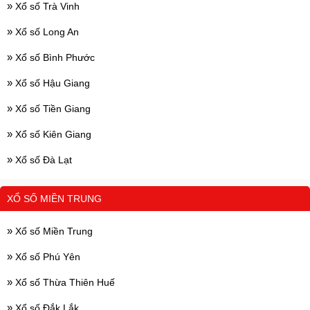
Xổ số Trà Vinh
Xổ số Long An
Xổ số Bình Phước
Xổ số Hậu Giang
Xổ số Tiền Giang
Xổ số Kiên Giang
Xổ số Đà Lạt
XỔ SỐ MIỀN TRUNG
Xổ số Miền Trung
Xổ số Phú Yên
Xổ số Thừa Thiên Huế
Xổ số Đắk Lắk