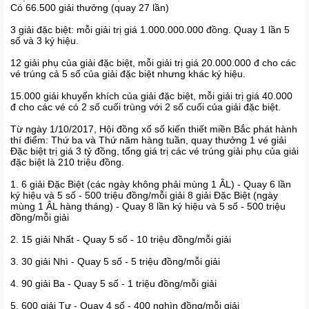
Có 66.500 giải thưởng (quay 27 lần)
3 giải đặc biệt: mỗi giải trị giá 1.000.000.000 đồng. Quay 1 lần 5
số và 3 ký hiệu.
12 giải phụ của giải đặc biệt, mỗi giải trị giá 20.000.000 đ cho các
vé trúng cả 5 số của giải đặc biệt nhưng khác ký hiệu.
15.000 giải khuyến khích của giải đặc biệt, mỗi giải trị giá 40.000
đ cho các vé có 2 số cuối trùng với 2 số cuối của giải đặc biệt.
Từ ngày 1/10/2017, Hội đồng xổ số kiến thiết miền Bắc phát hành
thí điểm: Thứ ba và Thứ năm hàng tuần, quay thưởng 1 vé giải
Đặc biệt trị giá 3 tỷ đồng, tổng giá trị các vé trúng giải phụ của giải
đặc biệt là 210 triệu đồng.
1. 6 giải Đặc Biệt (các ngày không phải mùng 1 ÂL) - Quay 6 lần
ký hiệu và 5 số - 500 triệu đồng/mỗi giải 8 giải Đặc Biệt (ngày
mùng 1 ÂL hàng tháng) - Quay 8 lần ký hiệu và 5 số - 500 triệu
đồng/mỗi giải
2. 15 giải Nhất - Quay 5 số - 10 triệu đồng/mỗi giải
3. 30 giải Nhì - Quay 5 số - 5 triệu đồng/mỗi giải
4. 90 giải Ba - Quay 5 số - 1 triệu đồng/mỗi giải
5. 600 giải Tư - Quay 4 số - 400 nghìn đồng/mỗi giải