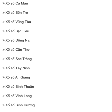
Xổ số Cà Mau
Xổ số Bến Tre
Xổ số Vũng Tàu
Xổ số Bạc Liêu
Xổ số Đồng Nai
Xổ số Cần Thơ
Xổ số Sóc Trăng
Xổ số Tây Ninh
Xổ số An Giang
Xổ số Bình Thuận
Xổ số Vĩnh Long
Xổ số Bình Dương