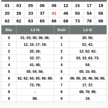
01
03
05
06
06
12
15
17
19
20
26
33
37
41
46
50
54
56
62
62
63
65
66
68
73
78
98
Đầu
Lô tô
Đuôi
Lô tô
0
01; 03; 05; 06; 06;
0
20; 50;
1
12; 15; 17; 19;
1
01; 41;
2
20; 26;
2
12; 62; 62;
3
33; 37;
3
03; 33; 63; 73;
4
41; 46;
4
54;
5
50; 54; 56;
5
05; 15; 65;
6
62; 62; 63; 65; 66; 68;
6
06; 06; 26; 46; 56; 66;
7
73; 78;
7
17; 37;
8
-
8
68; 78; 98;
9
98;
9
19;