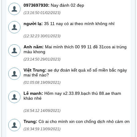
0973697930:
Nay đánh 02 đẹp
(13:16:50 01/02/2023)
người lạ:
35 11 nay có ai theo mình không nhỉ
(12:32:23 30/01/2023)
Anh năm:
Mai mình thích 00 99 11 đề 31cos ai trùng
máu khong
(23:14:50 29/01/2023)
Việt Trung:
ae dự đoán kết quả xổ số miền bắc ngày
mai thế nào?
(01:05:08 19/09/2021)
Lê manh:
Hôm nay x2.33.89.bạch thủ 88.ae tham
khảo nhé
(16:54:12 14/09/2021)
Trung:
Cò ai cho mình xin con chống dịch nhỏ cảm ơn
(16:34:59 13/09/2021)