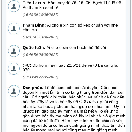
Tiến Lexus:
Hôm nay đề 76. 16. 06. Bạch Thủ lô 06.
Ae tham khảo nhé!
(16:48:39 18/06/2021)
Phạm Bình:
Ai cho e xin con số kép chuẩn với nhé
cảm ơn
(16:01:41 13/06/2021)
Quốc tuấn:
Ai cho e xin con bạch thủ đề với
(16:49:59 28/05/2021)
@C:
Db hom nay ngay 22/5/21 đê vê70 ba cang la
070
(17:33:49 22/05/2021)
Đan phúc:
Lô đề củng cần có cái duyên. Cũng cái
duyên khi một lần tình cờ lang thang trên diễn đàn soi
cầu. Có người giới thiệu bác phúc .và mình đả tìm đến
bác ấy .đây là za lo bác ấy 0972 874 9xx phải công
nhận là số bác ấy chuẩn thật .giúp đỡ nhiệt tình. Uy tín
.trước khi gặp bác ấy mình đả mất hết vì lô đề .nhờ
gặp được bác ấy mà mình đả lấy lại tất cả .và giờ mình
củng đả từ bỏ lô đề. Hôm nay mình muốn chia sẻ với
mọi người để ai có hoàn cảnh giống mình .hãy tìm đến
bác ấy.mong mọi người cũng may mắn giống mình