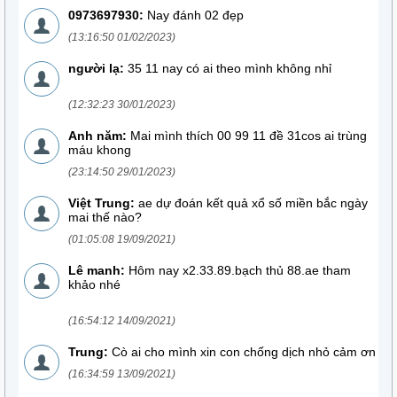
0973697930:
Nay đánh 02 đẹp
(13:16:50 01/02/2023)
người lạ:
35 11 nay có ai theo mình không nhỉ
(12:32:23 30/01/2023)
Anh năm:
Mai mình thích 00 99 11 đề 31cos ai trùng
máu khong
(23:14:50 29/01/2023)
Việt Trung:
ae dự đoán kết quả xổ số miền bắc ngày
mai thế nào?
(01:05:08 19/09/2021)
Lê manh:
Hôm nay x2.33.89.bạch thủ 88.ae tham
khảo nhé
(16:54:12 14/09/2021)
Trung:
Cò ai cho mình xin con chống dịch nhỏ cảm ơn
(16:34:59 13/09/2021)