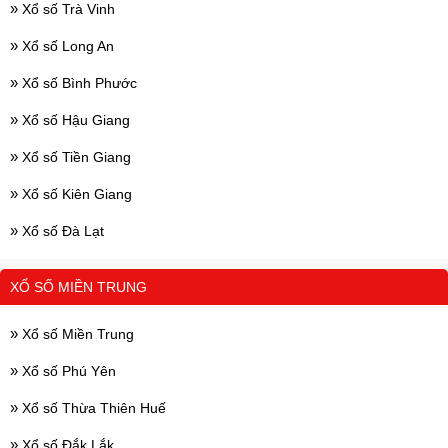
Xổ số Trà Vinh
Xổ số Long An
Xổ số Bình Phước
Xổ số Hậu Giang
Xổ số Tiền Giang
Xổ số Kiên Giang
Xổ số Đà Lạt
XỔ SỐ MIỀN TRUNG
Xổ số Miền Trung
Xổ số Phú Yên
Xổ số Thừa Thiên Huế
Xổ số Đắk Lắk