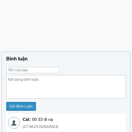
Bình luận
Cát:
00 33 đi nạ
(17:34:23 01/02/2023)