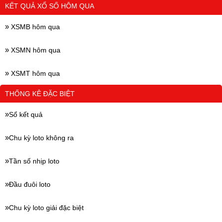
KẾT QUẢ XỔ SỐ HÔM QUA
XSMB hôm qua
XSMN hôm qua
XSMT hôm qua
THỐNG KÊ ĐẶC BIỆT
Sổ kết quả
Chu kỳ loto không ra
Tần số nhịp loto
Đầu đuôi loto
Chu kỳ loto giải đặc biệt