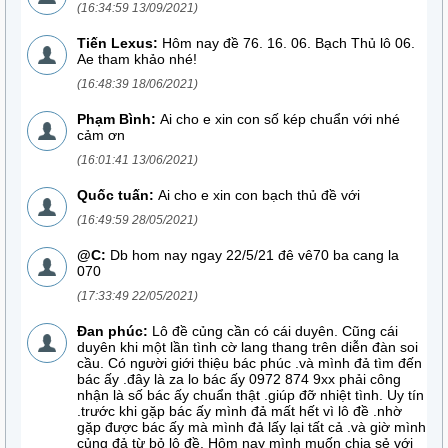
(16:34:59 13/09/2021)
Tiến Lexus:
Hôm nay đề 76. 16. 06. Bạch Thủ lô 06.
Ae tham khảo nhé!
(16:48:39 18/06/2021)
Phạm Bình:
Ai cho e xin con số kép chuẩn với nhé
cảm ơn
(16:01:41 13/06/2021)
Quốc tuấn:
Ai cho e xin con bạch thủ đề với
(16:49:59 28/05/2021)
@C:
Db hom nay ngay 22/5/21 đê vê70 ba cang la
070
(17:33:49 22/05/2021)
Đan phúc:
Lô đề củng cần có cái duyên. Cũng cái
duyên khi một lần tình cờ lang thang trên diễn đàn soi
cầu. Có người giới thiệu bác phúc .và mình đả tìm đến
bác ấy .đây là za lo bác ấy 0972 874 9xx phải công
nhận là số bác ấy chuẩn thật .giúp đỡ nhiệt tình. Uy tín
.trước khi gặp bác ấy mình đả mất hết vì lô đề .nhờ
gặp được bác ấy mà mình đả lấy lại tất cả .và giờ mình
củng đả từ bỏ lô đề. Hôm nay mình muốn chia sẻ với