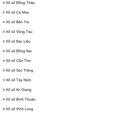
Xổ số Đồng Tháp
Xổ số Cà Mau
Xổ số Bến Tre
Xổ số Vũng Tàu
Xổ số Bạc Liêu
Xổ số Đồng Nai
Xổ số Cần Thơ
Xổ số Sóc Trăng
Xổ số Tây Ninh
Xổ số An Giang
Xổ số Bình Thuận
Xổ số Vĩnh Long