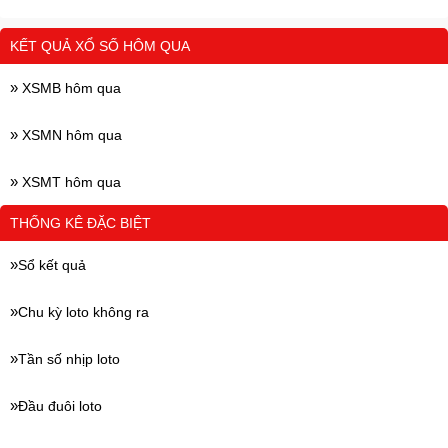
KẾT QUẢ XỔ SỐ HÔM QUA
XSMB hôm qua
XSMN hôm qua
XSMT hôm qua
THỐNG KÊ ĐẶC BIỆT
Sổ kết quả
Chu kỳ loto không ra
Tần số nhịp loto
Đầu đuôi loto