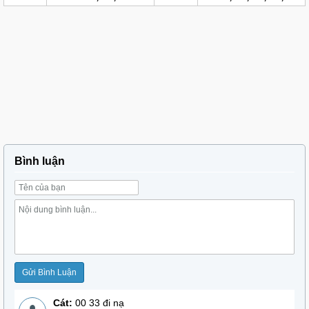
Bình luận
Cát:
00 33 đi nạ