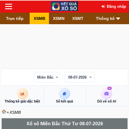
Đăng nhập
Trực tiếp
XSMB
XSMN
XSMT
Thống kê
Miền Bắc
08-07-2026
AI
Thống kê giải đặc biệt
Sổ kết quả
Dò vé số AI
»
XSMB
Xổ số Miền Bắc Thứ Tư 08-07-2026