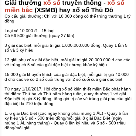
Giải thưởng
xổ số
truyền thống -
xổ số
miền bắc
(XSMB) hay xổ số Thủ Đô
Cơ cấu giải thưởng: Chỉ với 10.000 đồng có thể trúng thưởng 1 tỷ
đồng
Loại vé 10.000 đ – 15 loại
Có 66.500 giải thưởng (quay 27 lần)
3 giải đặc biệt: mỗi giải trị giá 1.000.000.000 đồng. Quay 1 lần 5
số và 3 ký hiệu.
12 giải phụ của giải đặc biệt, mỗi giải trị giá 20.000.000 đ cho các
vé trúng cả 5 số của giải đặc biệt nhưng khác ký hiệu.
15.000 giải khuyến khích của giải đặc biệt, mỗi giải trị giá 40.000
đ cho các vé có 2 số cuối trùng với 2 số cuối của giải đặc biệt.
Từ ngày 1/10/2017, Hội đồng xổ số kiến thiết miền Bắc phát hành
thí điểm: Thứ ba và Thứ năm hàng tuần, quay thưởng 1 vé giải
Đặc biệt trị giá 3 tỷ đồng, tổng giá trị các vé trúng giải phụ của giải
đặc biệt là 210 triệu đồng.
1. 6 giải Đặc Biệt (các ngày không phải mùng 1 ÂL) - Quay 6 lần
ký hiệu và 5 số - 500 triệu đồng/mỗi giải 8 giải Đặc Biệt (ngày
mùng 1 ÂL hàng tháng) - Quay 8 lần ký hiệu và 5 số - 500 triệu
đồng/mỗi giải