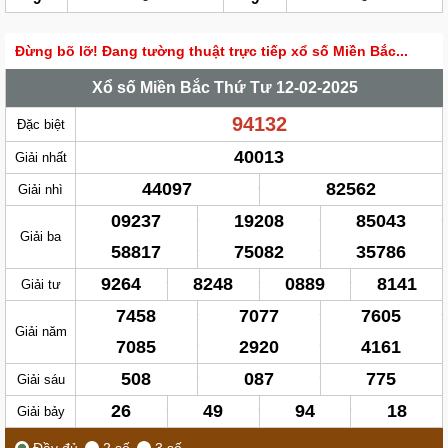
Đừng bõ lỡ! Đang tường thuật trực tiếp xổ số Miền Bắc...
Xổ số Miền Bắc Thứ Tư 12-02-2025
94132
Đặc biệt
40013
Giải nhất
44097
.
82562
Giải nhì
09237
.
19208
.
85043
.
Giải ba
58817
.
75082
.
35786
9264
.
8248
.
0889
.
8141
Giải tư
7458
.
7077
.
7605
.
Giải năm
7085
.
2920
.
4161
508
.
087
.
775
Giải sáu
26
.
49
.
94
.
18
Giải bảy