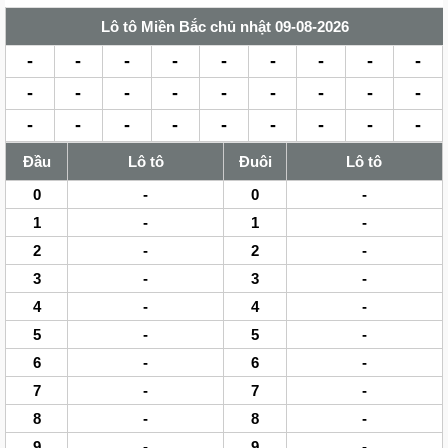
Lô tô Miền Bắc chủ nhật 09-08-2026
-
-
-
-
-
-
-
-
-
-
-
-
-
-
-
-
-
-
-
-
-
-
-
-
-
-
-
Đầu
Lô tô
Đuôi
Lô tô
0
-
0
-
1
-
1
-
2
-
2
-
3
-
3
-
4
-
4
-
5
-
5
-
6
-
6
-
7
-
7
-
8
-
8
-
9
-
9
-