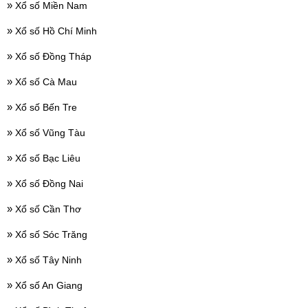
Xổ số Miền Nam
Xổ số Hồ Chí Minh
Xổ số Đồng Tháp
Xổ số Cà Mau
Xổ số Bến Tre
Xổ số Vũng Tàu
Xổ số Bạc Liêu
Xổ số Đồng Nai
Xổ số Cần Thơ
Xổ số Sóc Trăng
Xổ số Tây Ninh
Xổ số An Giang