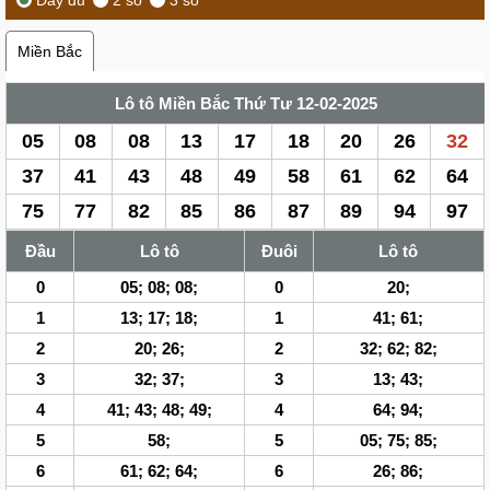
Miền Bắc
Lô tô Miền Bắc Thứ Tư 12-02-2025
05
08
08
13
17
18
20
26
32
37
41
43
48
49
58
61
62
64
75
77
82
85
86
87
89
94
97
Đầu
Lô tô
Đuôi
Lô tô
0
05; 08; 08;
0
20;
1
13; 17; 18;
1
41; 61;
2
20; 26;
2
32; 62; 82;
3
32; 37;
3
13; 43;
4
41; 43; 48; 49;
4
64; 94;
5
58;
5
05; 75; 85;
6
61; 62; 64;
6
26; 86;