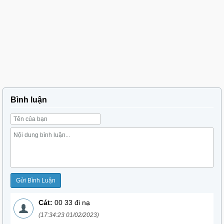
Bình luận
Cát:
00 33 đi nạ
(17:34:23 01/02/2023)