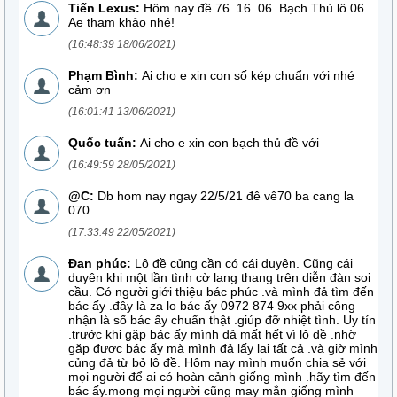
Tiến Lexus:
Hôm nay đề 76. 16. 06. Bạch Thủ lô 06.
Ae tham khảo nhé!
(16:48:39 18/06/2021)
Phạm Bình:
Ai cho e xin con số kép chuẩn với nhé
cảm ơn
(16:01:41 13/06/2021)
Quốc tuấn:
Ai cho e xin con bạch thủ đề với
(16:49:59 28/05/2021)
@C:
Db hom nay ngay 22/5/21 đê vê70 ba cang la
070
(17:33:49 22/05/2021)
Đan phúc:
Lô đề củng cần có cái duyên. Cũng cái
duyên khi một lần tình cờ lang thang trên diễn đàn soi
cầu. Có người giới thiệu bác phúc .và mình đả tìm đến
bác ấy .đây là za lo bác ấy 0972 874 9xx phải công
nhận là số bác ấy chuẩn thật .giúp đỡ nhiệt tình. Uy tín
.trước khi gặp bác ấy mình đả mất hết vì lô đề .nhờ
gặp được bác ấy mà mình đả lấy lại tất cả .và giờ mình
củng đả từ bỏ lô đề. Hôm nay mình muốn chia sẻ với
mọi người để ai có hoàn cảnh giống mình .hãy tìm đến
bác ấy.mong mọi người cũng may mắn giống mình