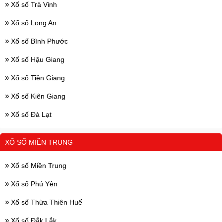
Xổ số Trà Vinh
Xổ số Long An
Xổ số Bình Phước
Xổ số Hậu Giang
Xổ số Tiền Giang
Xổ số Kiên Giang
Xổ số Đà Lạt
XỔ SỐ MIỀN TRUNG
Xổ số Miền Trung
Xổ số Phú Yên
Xổ số Thừa Thiên Huế
Xổ số Đắk Lắk