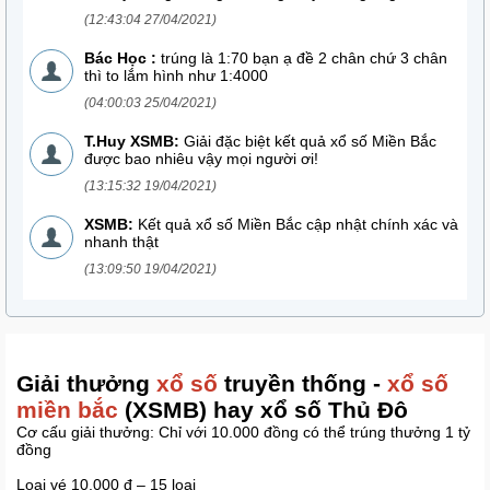
(12:43:04 27/04/2021)
Bác Học :
trúng là 1:70 bạn ạ đề 2 chân chứ 3 chân
thì to lắm hình như 1:4000
(04:00:03 25/04/2021)
T.Huy XSMB:
Giải đặc biệt kết quả xổ số Miền Bắc
được bao nhiêu vậy mọi người ơi!
(13:15:32 19/04/2021)
XSMB:
Kết quả xổ số Miền Bắc cập nhật chính xác và
nhanh thật
(13:09:50 19/04/2021)
Giải thưởng
xổ số
truyền thống -
xổ số
miền bắc
(XSMB) hay xổ số Thủ Đô
Cơ cấu giải thưởng: Chỉ với 10.000 đồng có thể trúng thưởng 1 tỷ
đồng
Loại vé 10.000 đ – 15 loại