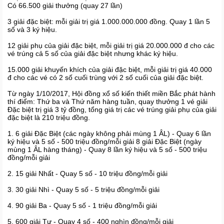
Có 66.500 giải thưởng (quay 27 lần)
3 giải đặc biệt: mỗi giải trị giá 1.000.000.000 đồng. Quay 1 lần 5
số và 3 ký hiệu.
12 giải phụ của giải đặc biệt, mỗi giải trị giá 20.000.000 đ cho các
vé trúng cả 5 số của giải đặc biệt nhưng khác ký hiệu.
15.000 giải khuyến khích của giải đặc biệt, mỗi giải trị giá 40.000
đ cho các vé có 2 số cuối trùng với 2 số cuối của giải đặc biệt.
Từ ngày 1/10/2017, Hội đồng xổ số kiến thiết miền Bắc phát hành
thí điểm: Thứ ba và Thứ năm hàng tuần, quay thưởng 1 vé giải
Đặc biệt trị giá 3 tỷ đồng, tổng giá trị các vé trúng giải phụ của giải
đặc biệt là 210 triệu đồng.
1. 6 giải Đặc Biệt (các ngày không phải mùng 1 ÂL) - Quay 6 lần
ký hiệu và 5 số - 500 triệu đồng/mỗi giải 8 giải Đặc Biệt (ngày
mùng 1 ÂL hàng tháng) - Quay 8 lần ký hiệu và 5 số - 500 triệu
đồng/mỗi giải
2. 15 giải Nhất - Quay 5 số - 10 triệu đồng/mỗi giải
3. 30 giải Nhì - Quay 5 số - 5 triệu đồng/mỗi giải
4. 90 giải Ba - Quay 5 số - 1 triệu đồng/mỗi giải
5. 600 giải Tư - Quay 4 số - 400 nghìn đồng/mỗi giải