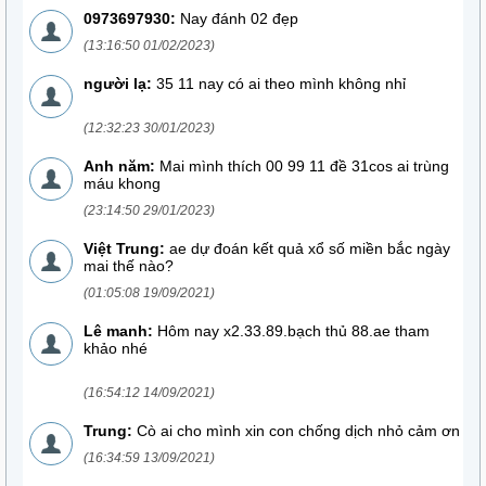
0973697930:
Nay đánh 02 đẹp
(13:16:50 01/02/2023)
người lạ:
35 11 nay có ai theo mình không nhỉ
(12:32:23 30/01/2023)
Anh năm:
Mai mình thích 00 99 11 đề 31cos ai trùng
máu khong
(23:14:50 29/01/2023)
Việt Trung:
ae dự đoán kết quả xổ số miền bắc ngày
mai thế nào?
(01:05:08 19/09/2021)
Lê manh:
Hôm nay x2.33.89.bạch thủ 88.ae tham
khảo nhé
(16:54:12 14/09/2021)
Trung:
Cò ai cho mình xin con chống dịch nhỏ cảm ơn
(16:34:59 13/09/2021)