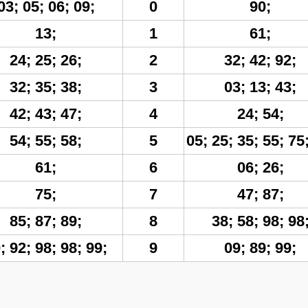
03; 05; 06; 09;
0
90;
13;
1
61;
24; 25; 26;
2
32; 42; 92;
32; 35; 38;
3
03; 13; 43;
42; 43; 47;
4
24; 54;
54; 55; 58;
5
05; 25; 35; 55; 75
61;
6
06; 26;
75;
7
47; 87;
85; 87; 89;
8
38; 58; 98; 98
; 92; 98; 98; 99;
9
09; 89; 99;