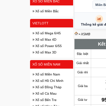
XỔ SỐ MIỀN BẮC
Miền B
Xổ số Miền Bắc
VIETLOTT
Thống kê giải đ
Xổ số Mega 6/45
»
XSMB
Xổ số Max 4D
Kết
Xổ số Power 6/55
Xổ số Max 3D
Đặc biệt
Giải nhất
XỔ SỐ MIỀN NAM
Giải nhì
Xổ số Miền Nam
Xổ số Hồ Chí Minh
Giải ba
Xổ số Đồng Tháp
Xổ số Cà Mau
9
Xổ số Bến Tre
Giải tư