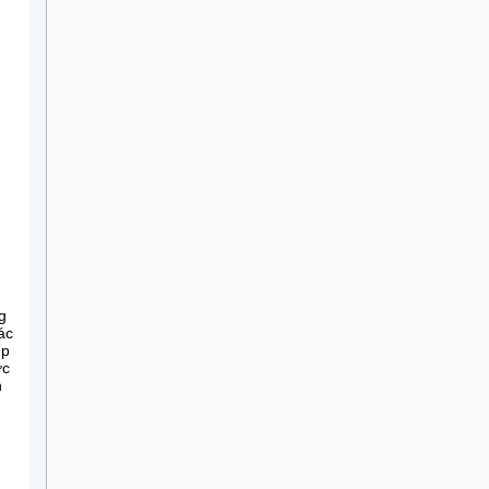
g
ác
úp
ợc
h