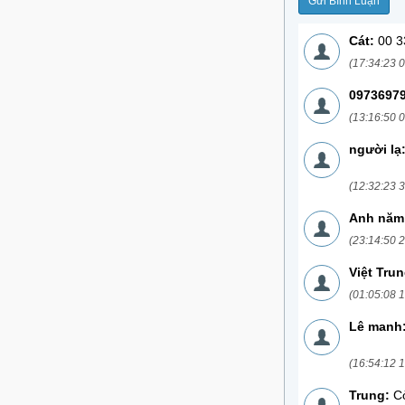
Cát:
00 3
(17:34:23 
0973697
(13:16:50 
người lạ
(12:32:23 
Anh năm
(23:14:50 
Việt Tru
(01:05:08 
Lê manh
(16:54:12 
Trung:
C