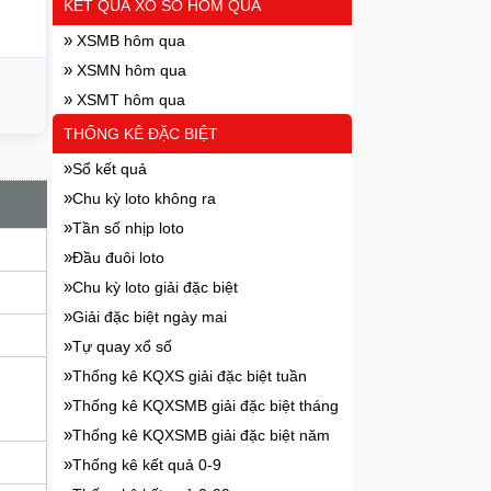
KẾT QUẢ XỔ SỐ HÔM QUA
XSMB hôm qua
XSMN hôm qua
XSMT hôm qua
THỐNG KÊ ĐẶC BIỆT
Sổ kết quả
Chu kỳ loto không ra
Tần số nhịp loto
Đầu đuôi loto
Chu kỳ loto giải đặc biệt
Giải đặc biệt ngày mai
Tự quay xổ số
.
Thống kê KQXS giải đặc biệt tuần
Thống kê KQXSMB giải đặc biệt tháng
Thống kê KQXSMB giải đặc biệt năm
Thống kê kết quả 0-9