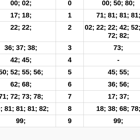
00; 02;
0
00; 50; 80;
17; 18;
1
71; 81; 81; 81
22; 22;
2
02; 22; 22; 42; 52
72; 82;
36; 37; 38;
3
73;
42; 45;
4
-
50; 52; 55; 56;
5
45; 55;
62; 68;
6
36; 56;
71; 72; 73; 78;
7
17; 37;
; 81; 81; 81; 82;
8
18; 38; 68; 78
99;
9
99;