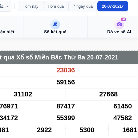
ắc
Hôm nay
Hôm qua
7 ngày qua
20-07-2021
AI
ặc biệt
Sổ kết quả
Dò vé số AI
t quả
Xổ số Miền Bắc Thứ Ba 20-07-2021
23036
59156
31102
.
27668
76971
.
87417
.
61450
34172
.
55399
.
47582
381
.
2922
.
5300
.
1681