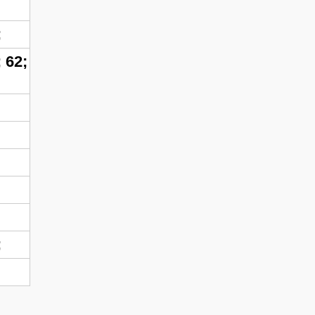
;
; 62;
;