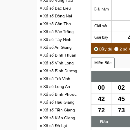
Xổ số Vũng Tàu
Xổ số Bạc Liêu
Giải năm
Xổ số Đồng Nai
Xổ số Cần Thơ
Giải sáu
Xổ số Sóc Trăng
Giải bảy
Xổ số Tây Ninh
Xổ số An Giang
Xổ số Bình Thuận
Miền Bắc
Xổ số Vĩnh Long
Xổ số Bình Dương
Xổ số Trà Vinh
00
02
Xổ số Long An
Xổ số Bình Phước
42
45
Xổ số Hậu Giang
72
73
Xổ số Tiền Giang
Xổ số Kiên Giang
Đầu
Xổ số Đà Lạt