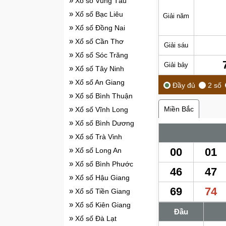
Xổ số Vũng Tàu
Xổ số Bạc Liêu
Giải năm
Xổ số Đồng Nai
Xổ số Cần Thơ
Giải sáu
Xổ số Sóc Trăng
Giải bảy
Xổ số Tây Ninh
Xổ số An Giang
Xổ số Bình Thuận
Miền Bắc
Xổ số Vĩnh Long
Xổ số Bình Dương
Xổ số Trà Vinh
00
01
Xổ số Long An
Xổ số Bình Phước
46
47
Xổ số Hậu Giang
69
74
Xổ số Tiền Giang
Xổ số Kiên Giang
Đầu
Xổ số Đà Lạt