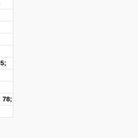
;
65;
; 78;