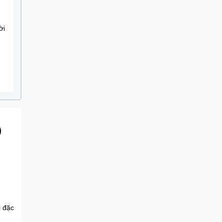
ời
)
i đặc