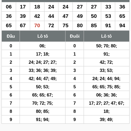
06
17
18
24
24
27
27
33
36
36
39
42
44
47
49
50
53
65
65
67
70
72
75
80
85
91
94
Đầu
Lô tô
Đuôi
Lô tô
0
06;
0
50; 70; 80;
1
17; 18;
1
91;
2
24; 24; 27; 27;
2
42; 72;
3
33; 36; 36; 39;
3
33; 53;
4
42; 44; 47; 49;
4
24; 24; 44; 94;
5
50; 53;
5
65; 65; 75; 85;
6
65; 65; 67;
6
06; 36; 36;
7
70; 72; 75;
7
17; 27; 27; 47; 67;
8
80; 85;
8
18;
9
91; 94;
9
39; 49;