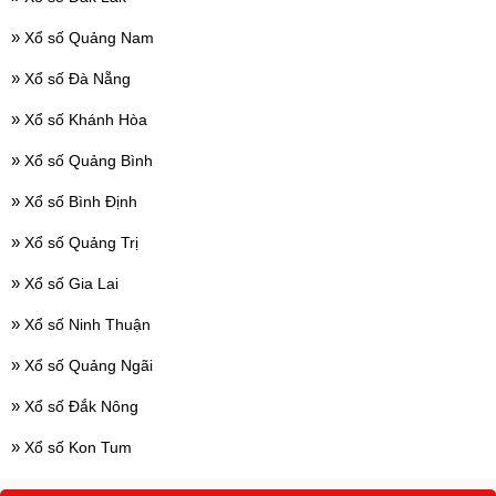
Xổ số Quảng Nam
Xổ số Đà Nẵng
Xổ số Khánh Hòa
Xổ số Quảng Bình
Xổ số Bình Định
Xổ số Quảng Trị
Xổ số Gia Lai
Xổ số Ninh Thuận
Xổ số Quảng Ngãi
Xổ số Đắk Nông
Xổ số Kon Tum