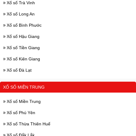
Xổ số Trà Vinh
Xổ số Long An
Xổ số Bình Phước
Xổ số Hậu Giang
Xổ số Tiền Giang
Xổ số Kiên Giang
Xổ số Đà Lạt
XỔ SỐ MIỀN TRUNG
Xổ số Miền Trung
Xổ số Phú Yên
Xổ số Thừa Thiên Huế
Xổ số Đắk Lắk