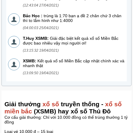
(12:43:04 27/04/2021)
Bác Học :
trúng là 1:70 bạn ạ đề 2 chân chứ 3 chân
thì to lắm hình như 1:4000
(04:00:03 25/04/2021)
T.Huy XSMB:
Giải đặc biệt kết quả xổ số Miền Bắc
được bao nhiêu vậy mọi người ơi!
(13:15:32 19/04/2021)
XSMB:
Kết quả xổ số Miền Bắc cập nhật chính xác và
nhanh thật
(13:09:50 19/04/2021)
Giải thưởng
xổ số
truyền thống -
xổ số
miền bắc
(XSMB) hay xổ số Thủ Đô
Cơ cấu giải thưởng: Chỉ với 10.000 đồng có thể trúng thưởng 1 tỷ
đồng
Loại vé 10.000 đ – 15 loại