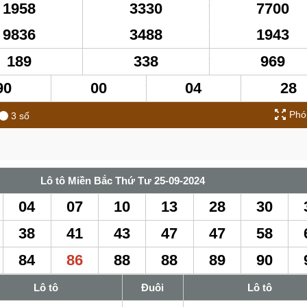
1958
.
3330
.
7700
9836
.
3488
.
1943
189
.
338
.
969
90
.
00
.
04
.
28
Lô tô Miền Bắc Thứ Tư 25-09-2024
04
07
10
13
28
30
38
41
43
47
47
58
84
86
88
88
89
90
Lô tô
Đuôi
Lô tô