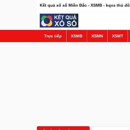
Kết quả xổ số Miền Bắc - XSMB - kqxs thủ đô 
Trực tiếp
XSMB
XSMN
XSMT