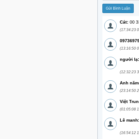
Cát:
00 3
(17:34:23 
0973697
(13:16:50 
người lạ
(12:32:23 
Anh năm
(23:14:50 
Việt Tru
(01:05:08 
Lê manh
(16:54:12 