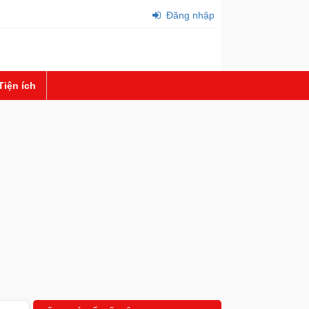
Đăng nhập
Tiện ích