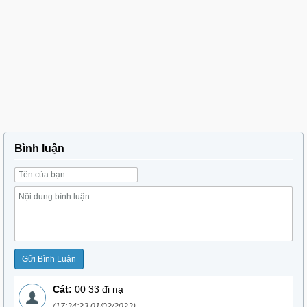
Bình luận
Cát:
00 33 đi nạ
(17:34:23 01/02/2023)