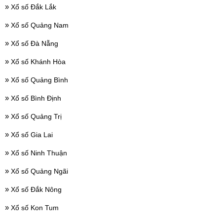
Xổ số Đắk Lắk
Xổ số Quảng Nam
Xổ số Đà Nẵng
Xổ số Khánh Hòa
Xổ số Quảng Bình
Xổ số Bình Định
Xổ số Quảng Trị
Xổ số Gia Lai
Xổ số Ninh Thuận
Xổ số Quảng Ngãi
Xổ số Đắk Nông
Xổ số Kon Tum