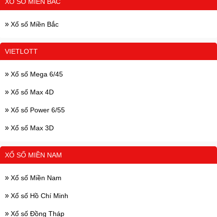
XỔ SỐ MIỀN BẮC
Xổ số Miền Bắc
VIETLOTT
Xổ số Mega 6/45
Xổ số Max 4D
Xổ số Power 6/55
Xổ số Max 3D
XỔ SỐ MIỀN NAM
Xổ số Miền Nam
Xổ số Hồ Chí Minh
Xổ số Đồng Tháp