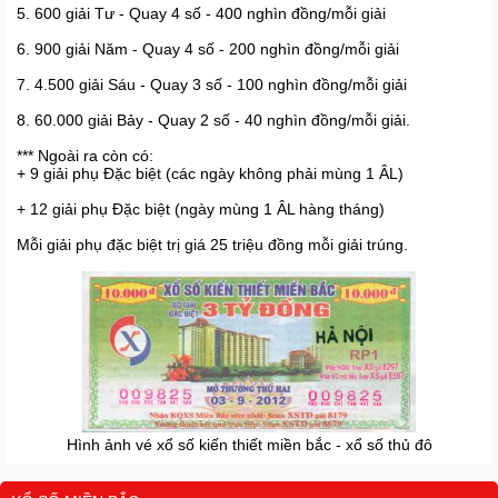
5. 600 giải Tư - Quay 4 số - 400 nghìn đồng/mỗi giải
6. 900 giải Năm - Quay 4 số - 200 nghìn đồng/mỗi giải
7. 4.500 giải Sáu - Quay 3 số - 100 nghìn đồng/mỗi giải
8. 60.000 giải Bảy - Quay 2 số - 40 nghìn đồng/mỗi giải.
*** Ngoài ra còn có:
+ 9 giải phụ Đặc biệt (các ngày không phải mùng 1 ÂL)
+ 12 giải phụ Đặc biệt (ngày mùng 1 ÂL hàng tháng)
Mỗi giải phụ đặc biệt trị giá 25 triệu đồng mỗi giải trúng.
Hình ảnh vé xổ số kiến thiết miền bắc - xổ số thủ đô