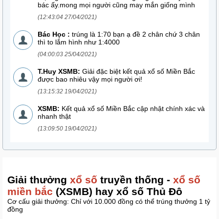
bác ấy.mong mọi người cũng may mắn giống mình
(12:43:04 27/04/2021)
Bác Học :
trúng là 1:70 bạn ạ đề 2 chân chứ 3 chân
thì to lắm hình như 1:4000
(04:00:03 25/04/2021)
T.Huy XSMB:
Giải đặc biệt kết quả xổ số Miền Bắc
được bao nhiêu vậy mọi người ơi!
(13:15:32 19/04/2021)
XSMB:
Kết quả xổ số Miền Bắc cập nhật chính xác và
nhanh thật
(13:09:50 19/04/2021)
Giải thưởng
xổ số
truyền thống -
xổ số
miền bắc
(XSMB) hay xổ số Thủ Đô
Cơ cấu giải thưởng: Chỉ với 10.000 đồng có thể trúng thưởng 1 tỷ
đồng