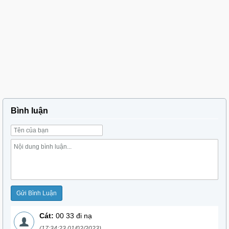
Bình luận
Cát:
00 33 đi nạ
(17:34:23 01/02/2023)