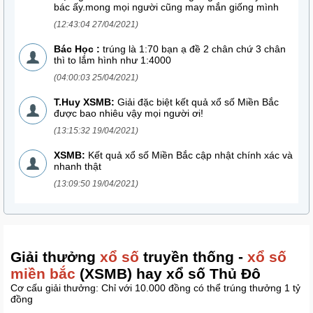
bác ấy.mong mọi người cũng may mắn giống mình
(12:43:04 27/04/2021)
Bác Học :
trúng là 1:70 bạn ạ đề 2 chân chứ 3 chân
thì to lắm hình như 1:4000
(04:00:03 25/04/2021)
T.Huy XSMB:
Giải đặc biệt kết quả xổ số Miền Bắc
được bao nhiêu vậy mọi người ơi!
(13:15:32 19/04/2021)
XSMB:
Kết quả xổ số Miền Bắc cập nhật chính xác và
nhanh thật
(13:09:50 19/04/2021)
Giải thưởng
xổ số
truyền thống -
xổ số
miền bắc
(XSMB) hay xổ số Thủ Đô
Cơ cấu giải thưởng: Chỉ với 10.000 đồng có thể trúng thưởng 1 tỷ
đồng