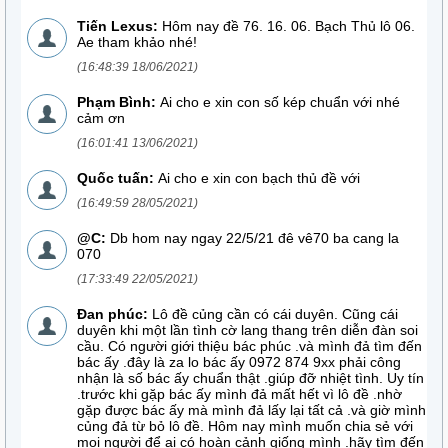
Tiến Lexus:
Hôm nay đề 76. 16. 06. Bạch Thủ lô 06.
Ae tham khảo nhé!
(16:48:39 18/06/2021)
Phạm Bình:
Ai cho e xin con số kép chuẩn với nhé
cảm ơn
(16:01:41 13/06/2021)
Quốc tuấn:
Ai cho e xin con bạch thủ đề với
(16:49:59 28/05/2021)
@C:
Db hom nay ngay 22/5/21 đê vê70 ba cang la
070
(17:33:49 22/05/2021)
Đan phúc:
Lô đề củng cần có cái duyên. Cũng cái
duyên khi một lần tình cờ lang thang trên diễn đàn soi
cầu. Có người giới thiệu bác phúc .và mình đả tìm đến
bác ấy .đây là za lo bác ấy 0972 874 9xx phải công
nhận là số bác ấy chuẩn thật .giúp đỡ nhiệt tình. Uy tín
.trước khi gặp bác ấy mình đả mất hết vì lô đề .nhờ
gặp được bác ấy mà mình đả lấy lại tất cả .và giờ mình
củng đả từ bỏ lô đề. Hôm nay mình muốn chia sẻ với
mọi người để ai có hoàn cảnh giống mình .hãy tìm đến