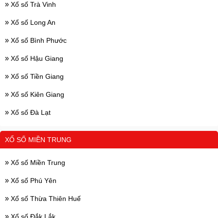
Xổ số Trà Vinh
Xổ số Long An
Xổ số Bình Phước
Xổ số Hậu Giang
Xổ số Tiền Giang
Xổ số Kiên Giang
Xổ số Đà Lạt
XỔ SỐ MIỀN TRUNG
Xổ số Miền Trung
Xổ số Phú Yên
Xổ số Thừa Thiên Huế
Xổ số Đắk Lắk