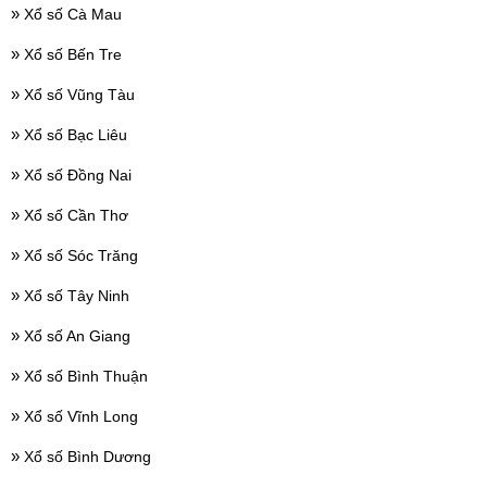
Xổ số Cà Mau
Xổ số Bến Tre
Xổ số Vũng Tàu
Xổ số Bạc Liêu
Xổ số Đồng Nai
Xổ số Cần Thơ
Xổ số Sóc Trăng
Xổ số Tây Ninh
Xổ số An Giang
Xổ số Bình Thuận
Xổ số Vĩnh Long
Xổ số Bình Dương