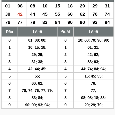
01
08
08
10
15
18
29
29
31
38
42
44
45
55
60
62
70
74
76
77
79
83
84
90
90
93
94
Đầu
Lô tô
Đuôi
Lô tô
0
01; 08; 08;
0
10; 60; 70; 90; 90;
1
10; 15; 18;
1
01; 31;
2
29; 29;
2
42; 62;
3
31; 38;
3
83; 93;
4
42; 44; 45;
4
44; 74; 84; 94;
5
55;
5
15; 45; 55;
6
60; 62;
6
76;
7
70; 74; 76; 77; 79;
7
77;
8
83; 84;
8
08; 08; 18; 38;
9
90; 90; 93; 94;
9
29; 29; 79;