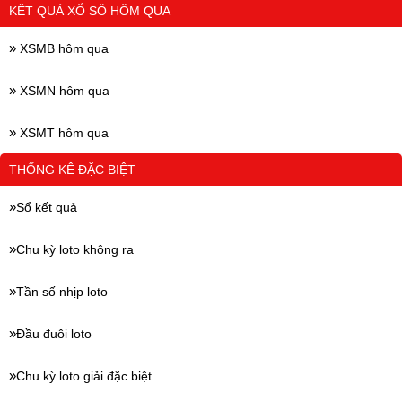
KẾT QUẢ XỔ SỐ HÔM QUA
XSMB hôm qua
XSMN hôm qua
XSMT hôm qua
THỐNG KÊ ĐẶC BIỆT
Sổ kết quả
Chu kỳ loto không ra
Tần số nhịp loto
Đầu đuôi loto
Chu kỳ loto giải đặc biệt