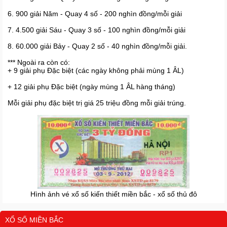
6. 900 giải Năm - Quay 4 số - 200 nghìn đồng/mỗi giải
7. 4.500 giải Sáu - Quay 3 số - 100 nghìn đồng/mỗi giải
8. 60.000 giải Bảy - Quay 2 số - 40 nghìn đồng/mỗi giải.
*** Ngoài ra còn có:
+ 9 giải phụ Đặc biệt (các ngày không phải mùng 1 ÂL)
+ 12 giải phụ Đặc biệt (ngày mùng 1 ÂL hàng tháng)
Mỗi giải phụ đặc biệt trị giá 25 triệu đồng mỗi giải trúng.
Hình ảnh vé xổ số kiến thiết miền bắc - xổ số thủ đô
XỔ SỐ MIỀN BẮC