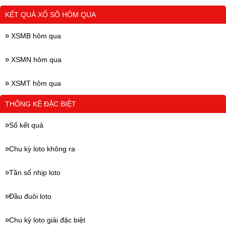
KẾT QUẢ XỔ SỐ HÔM QUA
XSMB hôm qua
XSMN hôm qua
XSMT hôm qua
THỐNG KÊ ĐẶC BIỆT
Sổ kết quả
Chu kỳ loto không ra
Tần số nhịp loto
Đầu đuôi loto
Chu kỳ loto giải đặc biệt