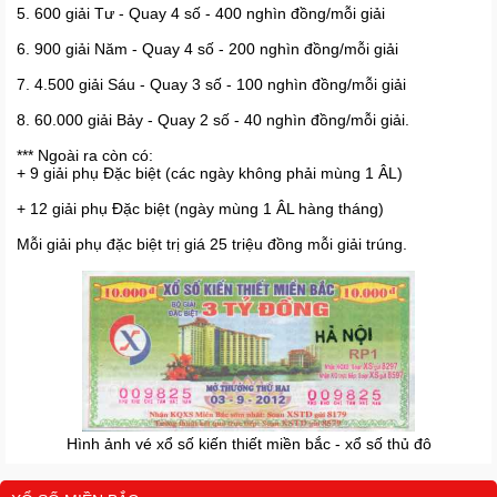
5. 600 giải Tư - Quay 4 số - 400 nghìn đồng/mỗi giải
6. 900 giải Năm - Quay 4 số - 200 nghìn đồng/mỗi giải
7. 4.500 giải Sáu - Quay 3 số - 100 nghìn đồng/mỗi giải
8. 60.000 giải Bảy - Quay 2 số - 40 nghìn đồng/mỗi giải.
*** Ngoài ra còn có:
+ 9 giải phụ Đặc biệt (các ngày không phải mùng 1 ÂL)
+ 12 giải phụ Đặc biệt (ngày mùng 1 ÂL hàng tháng)
Mỗi giải phụ đặc biệt trị giá 25 triệu đồng mỗi giải trúng.
Hình ảnh vé xổ số kiến thiết miền bắc - xổ số thủ đô