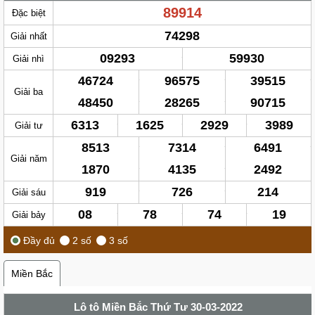
89914
Đặc biệt
74298
Giải nhất
09293
.
59930
Giải nhì
46724
.
96575
.
39515
.
Giải ba
48450
.
28265
.
90715
6313
.
1625
.
2929
.
3989
Giải tư
8513
.
7314
.
6491
.
Giải năm
1870
.
4135
.
2492
919
.
726
.
214
Giải sáu
08
.
78
.
74
.
19
Giải bảy
Miền Bắc
Lô tô Miền Bắc Thứ Tư 30-03-2022