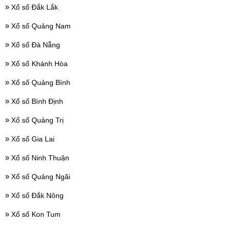
Xổ số Đắk Lắk
Xổ số Quảng Nam
Xổ số Đà Nẵng
Xổ số Khánh Hòa
Xổ số Quảng Bình
Xổ số Bình Định
Xổ số Quảng Trị
Xổ số Gia Lai
Xổ số Ninh Thuận
Xổ số Quảng Ngãi
Xổ số Đắk Nông
Xổ số Kon Tum