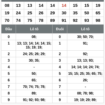
08
13
13
14
14
14
15
15
19
19
24
25
26
29
30
35
50
65
70
74
75
78
89
91
92
93
98
Đầu
Lô tô
Đuôi
Lô tô
0
08;
0
30; 50; 70;
1
13; 13; 14; 14; 14; 15;
1
91;
15; 19; 19;
2
24; 25; 26; 29;
2
92;
3
30; 35;
3
13; 13; 93;
4
-
4
14; 14; 14; 24; 74;
5
50;
5
15; 15; 25; 35; 65; 75;
6
65;
6
26;
7
70; 74; 75; 78;
7
-
8
89;
8
08; 78; 98;
9
91; 92; 93; 98;
9
19; 19; 29; 89;