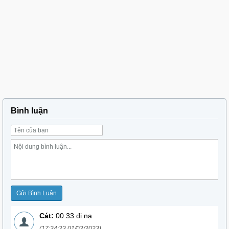
Bình luận
Cát:
00 33 đi nạ
(17:34:23 01/02/2023)