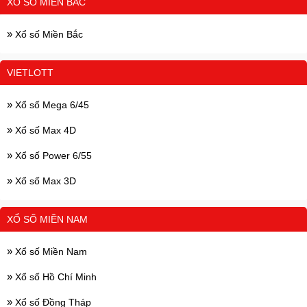
XỔ SỐ MIỀN BẮC
Xổ số Miền Bắc
VIETLOTT
Xổ số Mega 6/45
Xổ số Max 4D
Xổ số Power 6/55
Xổ số Max 3D
XỔ SỐ MIỀN NAM
Xổ số Miền Nam
Xổ số Hồ Chí Minh
Xổ số Đồng Tháp