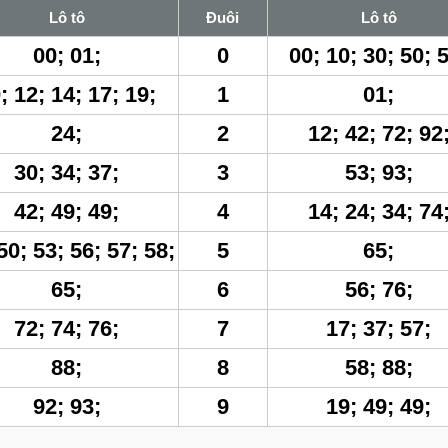
Lô tô
Đuôi
Lô tô
00; 01;
0
00; 10; 30; 50; 
; 12; 14; 17; 19;
1
01;
24;
2
12; 42; 72; 92
30; 34; 37;
3
53; 93;
42; 49; 49;
4
14; 24; 34; 74
50; 53; 56; 57; 58;
5
65;
65;
6
56; 76;
72; 74; 76;
7
17; 37; 57;
88;
8
58; 88;
92; 93;
9
19; 49; 49;