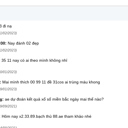
3 đi nạ
01/02/2023)
930:
Nay đánh 02 đẹp
01/02/2023)
:
35 11 nay có ai theo mình không nhỉ
30/01/2023)
:
Mai mình thích 00 99 11 đề 31cos ai trùng máu khong
29/01/2023)
ng:
ae dự đoán kết quả xổ số miền bắc ngày mai thế nào?
19/09/2021)
:
Hôm nay x2.33.89.bạch thủ 88.ae tham khảo nhé
14/09/2021)