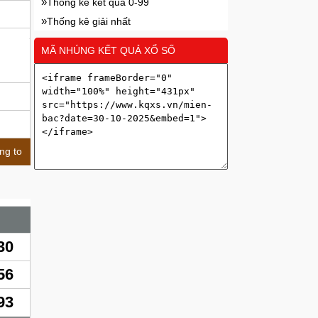
Thống kê kết quả 0-99
Thống kê giải nhất
.
MÃ NHÚNG KẾT QUẢ XỔ SỐ
30
56
93