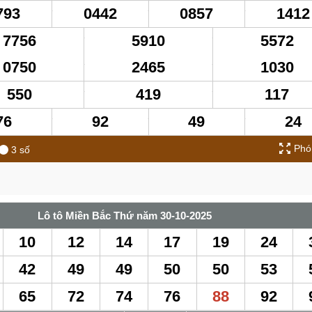
793
.
0442
.
0857
.
1412
7756
.
5910
.
5572
0750
.
2465
.
1030
550
.
419
.
117
76
.
92
.
49
.
24
Lô tô Miền Bắc Thứ năm 30-10-2025
10
12
14
17
19
24
42
49
49
50
50
53
65
72
74
76
88
92