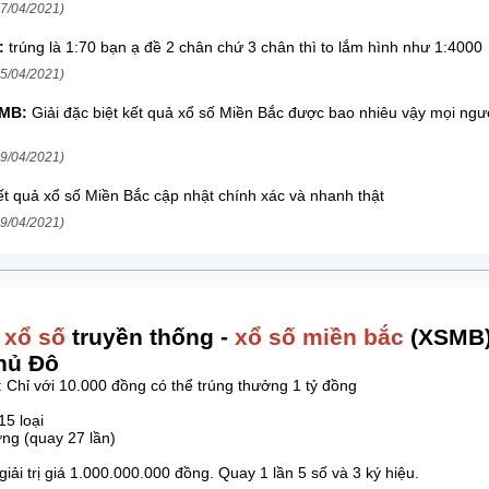
27/04/2021)
:
trúng là 1:70 bạn ạ đề 2 chân chứ 3 chân thì to lắm hình như 1:4000
25/04/2021)
SMB:
Giải đặc biệt kết quả xổ số Miền Bắc được bao nhiêu vậy mọi ngư
19/04/2021)
t quả xổ số Miền Bắc cập nhật chính xác và nhanh thật
19/04/2021)
g
xổ số
truyền thống -
xổ số miền bắc
(XSMB
hủ Đô
 Chỉ với 10.000 đồng có thể trúng thưởng 1 tỷ đồng
15 loại
ởng (quay 27 lần)
 giải trị giá 1.000.000.000 đồng. Quay 1 lần 5 số và 3 ký hiệu.