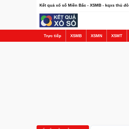
Kết quả xổ số Miền Bắc - XSMB - kqxs thủ đô 
Trực tiếp
XSMB
XSMN
XSMT