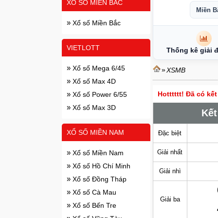
XỔ SỐ MIỀN BẮC
Miền B
Xổ số Miền Bắc
VIETLOTT
Thống kê giải đ
Xổ số Mega 6/45
»
XSMB
Xổ số Max 4D
Hotttttt! Đã có k
Xổ số Power 6/55
Xổ số Max 3D
Kết
XỔ SỐ MIỀN NAM
Đặc biệt
Giải nhất
Xổ số Miền Nam
Xổ số Hồ Chí Minh
Giải nhì
Xổ số Đồng Tháp
Xổ số Cà Mau
Giải ba
Xổ số Bến Tre